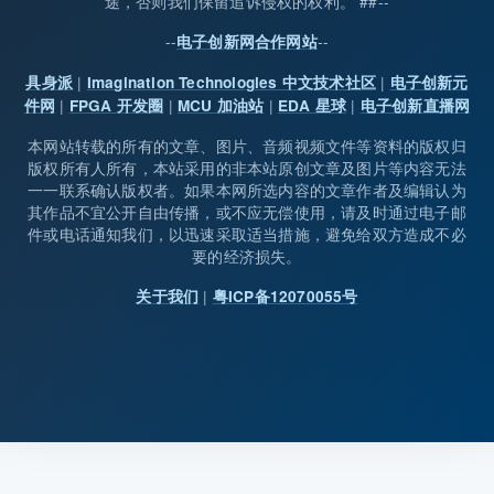
途，否则我们保留追诉侵权的权利。 ##--
--
--
电子创新网合作网站
|
|
具身派
Imagination Technologies 中文技术社区
电子创新元
|
|
|
|
件网
FPGA 开发圈
MCU 加油站
EDA 星球
电子创新直播网
本网站转载的所有的文章、图片、音频视频文件等资料的版权归
版权所有人所有，本站采用的非本站原创文章及图片等内容无法
一一联系确认版权者。如果本网所选内容的文章作者及编辑认为
其作品不宜公开自由传播，或不应无偿使用，请及时通过电子邮
件或电话通知我们，以迅速采取适当措施，避免给双方造成不必
要的经济损失。
|
关于我们
粤ICP备12070055号