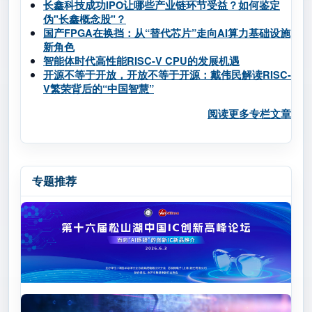
长鑫科技成功IPO让哪些产业链环节受益？如何鉴定
伪"长鑫概念股"？
国产FPGA在换挡：从“替代芯片”走向AI算力基础设施
新角色
智能体时代高性能RISC-V CPU的发展机遇
开源不等于开放，开放不等于开源：戴伟民解读RISC-
V繁荣背后的“中国智慧”
阅读更多专栏文章
专题推荐