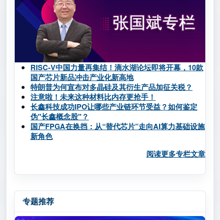
RISC-V中国力量再集结！滴水湖论坛即将开幕，10款
国产芯片新品冲击产业化新高地
特朗普为何宣布对多晶硅及其衍生产品加征关税？
注意啦！未来这种材料比内存更抢手！
长鑫科技成功IPO让哪些产业链环节受益？如何鉴定
伪"长鑫概念股"？
国产FPGA在换挡：从“替代芯片”走向AI算力基础设施
新角色
阅读更多专栏文章
专题推荐