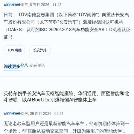
winniewei
/
周五, 8 五月 2026 - 11:43
日前， TÜV南德意志集团（以下简称"TÜV南德"）向重庆长安汽
车股份有限公司（以下简称"长安汽车"）颁发经德国认可机构
（DAkkS）认可的ISO 26262:2018汽车功能安全ASIL D流程认证
证书。
TUV南德
长安汽车
登录
发表评论
阅读更多
关于 TÜV南德授予长安汽车ISO 26262 ASIL D级功能安全流程
英特尔携手长安汽车天枢智能座舱、华阳通用、面壁智能和北
斗智联，以AI Box Ultra引爆端侧AI智能体上车
winniewei
/
周三, 29 四月 2026 - 09:51
无论老款车型用户还是最新智能汽车车主，都迫切期待体验到一
个场景，即“座舱从被动交互空间，升级为懂用户的智能伙伴”。