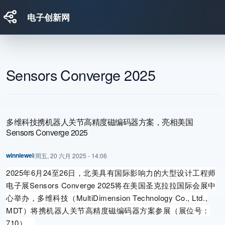
电子创新网
跳转到主要内容
Sensors Converge 2025
多维科技携机器人关节高精度磁编码器方案，亮相美国
Sensors Converge 2025
winniewei
/
周五, 20 六月 2025 - 14:06
2025
年
6
月
24
至
26
日，北美具有国际影响力的大型设计工程师
电子展
Sensors Converge 2025
将在美国圣克拉拉国际会展中
心举办，多维科技（
MultiDimension Technology Co., Ltd.,
MDT
）将携机器人关节高精度磁编码器方案参展（展位号：
710
）。