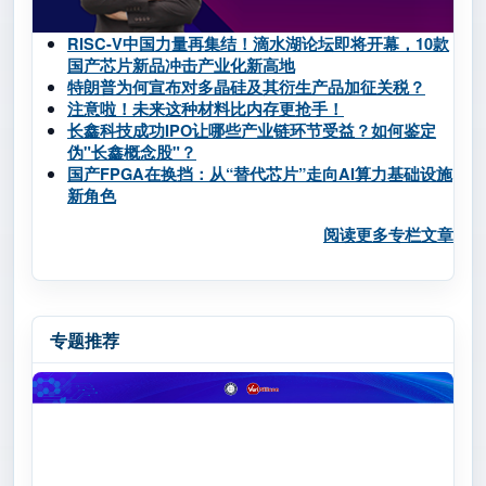
RISC-V中国力量再集结！滴水湖论坛即将开幕，10款
国产芯片新品冲击产业化新高地
特朗普为何宣布对多晶硅及其衍生产品加征关税？
注意啦！未来这种材料比内存更抢手！
长鑫科技成功IPO让哪些产业链环节受益？如何鉴定
伪"长鑫概念股"？
国产FPGA在换挡：从“替代芯片”走向AI算力基础设施
新角色
阅读更多专栏文章
专题推荐