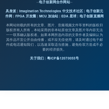
--
--
电子创新网合作网站
|
|
具身派
Imagination Technologies 中文技术社区
电子创新元
|
|
|
|
件网
FPGA 开发圈
MCU 加油站
EDA 星球
电子创新直播网
本网站转载的所有的文章、图片、音频视频文件等资料的版权归
版权所有人所有，本站采用的非本站原创文章及图片等内容无法
一一联系确认版权者。如果本网所选内容的文章作者及编辑认为
其作品不宜公开自由传播，或不应无偿使用，请及时通过电子邮
件或电话通知我们，以迅速采取适当措施，避免给双方造成不必
要的经济损失。
|
关于我们
粤ICP备12070055号