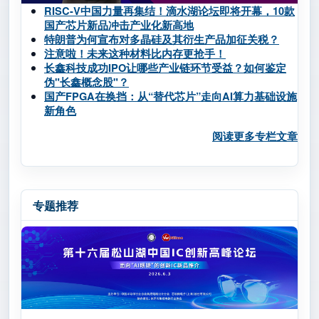
RISC-V中国力量再集结！滴水湖论坛即将开幕，10款
国产芯片新品冲击产业化新高地
特朗普为何宣布对多晶硅及其衍生产品加征关税？
注意啦！未来这种材料比内存更抢手！
长鑫科技成功IPO让哪些产业链环节受益？如何鉴定
伪"长鑫概念股"？
国产FPGA在换挡：从“替代芯片”走向AI算力基础设施
新角色
阅读更多专栏文章
专题推荐