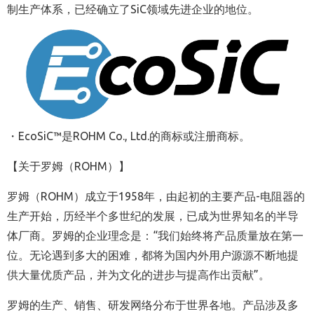
制生产体系，已经确立了
SiC
领域先进企业的地位。
・
EcoSiC™
是
ROHM Co.,
Ltd.
的商标或注册商标。
【关于罗姆（ROHM）】
罗姆（ROHM）成立于1958年，由起初的主要产品-电阻器的
生产开始，历经半个多世纪的发展，已成为世界知名的半导
体厂商。罗姆的企业理念是：“我们始终将产品质量放在第一
位。无论遇到多大的困难，都将为国内外用户源源不断地提
供大量优质产品，并为文化的进步与提高作出贡献”。
罗姆的生产、销售、研发网络分布于世界各地。产品涉及多