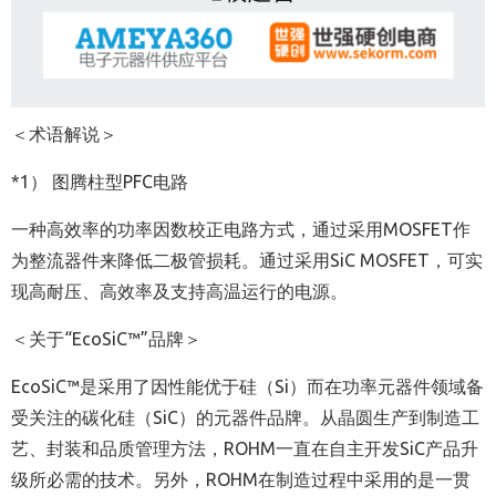
＜术语解说＞
*1） 图腾柱型PFC电路
一种高效率的功率因数校正电路方式，通过采用
MOSFET
作
为整流器件来降低二极管损耗。通过采用
SiC MOSFET
，可实
现高耐压、高效率及支持高温运行的电源。
＜关
于“
EcoSiC™
”
品牌
＞
EcoSiC™
是采用了因性能优于硅（
Si
）而在功率元器件领域备
受关注的碳化硅（
SiC
）的元器件品牌。从晶圆生产到制造工
艺、封装和品质管理方法，
ROHM
一直在自主开发
SiC
产品升
级所必需的技术。另外，
ROHM
在制造过程中采用的是一贯