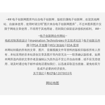
--## 电子创新网图库均出自电子创新网，版权归属电子创新网，欢迎其他网
站、自媒体使用，使用时请注明“图片来自电子创新网图库”，不过本图库图片仅
限于网络文章使用，不得用于其他用途，否则我们保留追诉侵权的权利。 ##--
--
电子创新网合作网站
--
电机控制系统设计
|
Imagination Technologies 中文技术社区
|
电子创新元件
网
|
FPGA 开发圈
|
MCU 加油站
|
EDA 星球
本网站转载的所有的文章、图片、音频视频文件等资料的版权归版权所有人所
有，本站采用的非本站原创文章及图片等内容无法一一联系确认版权者。如果
本网所选内容的文章作者及编辑认为其作品不宜公开自由传播，或不应无偿使
用，请及时通过电子邮件或电话通知我们，以迅速采取适当措施，避免给双方
造成不必要的经济损失。
关于我们
|
粤ICP备12070055号
网站地图