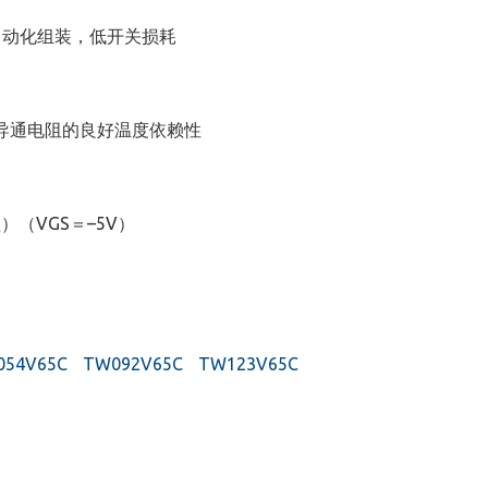
自动化组装，低开关损耗
导通电阻的良好温度依赖性
）（VGS＝–5V）
054V65C
TW092V65C
TW123V65C