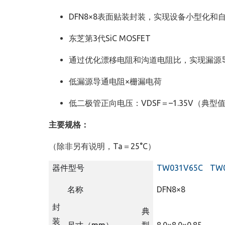
DFN8×8表面贴装封装，实现设备小型化和
东芝第3代SiC MOSFET
通过优化漂移电阻和沟道电阻比，实现漏源
低漏源导通电阻×栅漏电荷
低二极管正向电压：VDSF＝–1.35V（典型值
主要规格：
（除非另有说明，Ta＝25°C）
器件型号
TW031V65C
TW
名称
DFN8×8
封
典
装