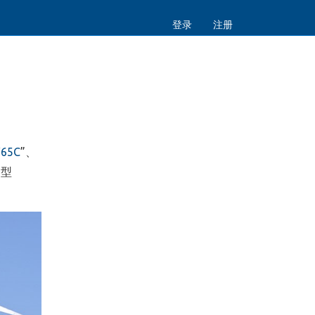
登录
注册
65C
”、
凑型