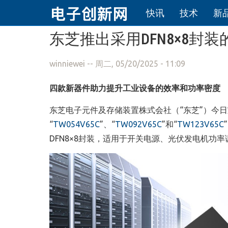
快讯
技术
新
跳转到主要内容
东芝推出采用DFN8×8封装的新
winniewei
-- 周二, 05/20/2025 - 11:09
四款新器件助力提升工业设备的效率和功率密度
东芝电子元件及存储装置株式会社（“东芝”）今日宣布
“
TW054V65C
”、“
TW092V65C
”和“
TW123V65C
DFN8×8封装，适用于开关电源、光伏发电机功