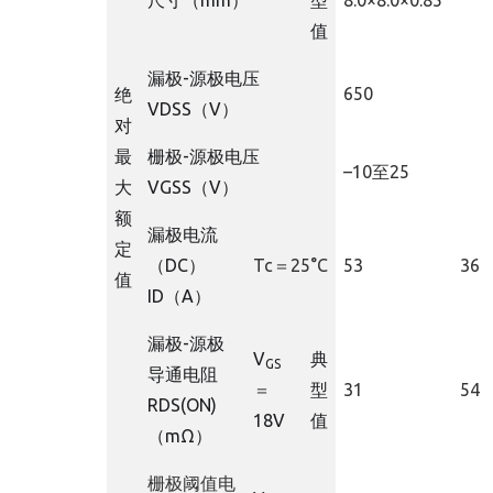
尺寸（
mm
）
型
8.0
×
8.0
×
0.85
值
漏极
-
源极电压
650
绝
V
DSS
（
V
）
对
最
栅极
-
源极电压
–
10
至
25
大
V
GSS
（
V
）
额
漏极电流
定
（
DC
）
Tc＝25°C
53
36
值
I
D
（
A
）
漏极
-
源极
V
典
GS
导通电阻
＝
型
31
54
R
DS(ON)
18V
值
（
mΩ
）
栅极阈值电