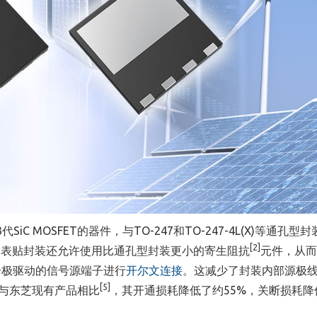
C MOSFET的器件，与TO-247和TO-247-4L(X)等通孔型
[2]
。表贴封装还允许使用比通孔型封装更小的寄生阻抗
元件，从而
栅极驱动的信号源端子进行
开尔文连接
。这减少了封装内部源极
[5]
，与东芝现有产品相比
，其开通损耗降低了约55%，关断损耗降