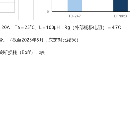
＝20A、Ta＝25°C、L＝100μH，Rg（外部栅极电阻）＝4.7Ω
。（截至2025年5月，东芝对比结果）
和关断损耗（Eoff）比较