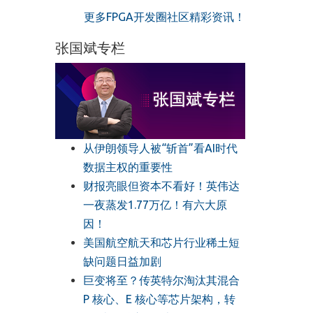
更多FPGA开发圈社区精彩资讯！
张国斌专栏
从伊朗领导人被“斩首”看AI时代
数据主权的重要性
财报亮眼但资本不看好！英伟达
一夜蒸发1.77万亿！有六大原
因！
美国航空航天和芯片行业稀土短
缺问题日益加剧
巨变将至？传英特尔淘汰其混合
P 核心、E 核心等芯片架构，转