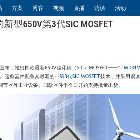
品
方案
博客
视频
直播
访谈
活动
型650V第3代SiC MOSFET
，推出四款最新650V碳化硅（SiC）MOSFET——“
TW031V
[1]
”。这些器件配备其最新的
第3代SiC MOSFET
技术，并采用紧
率调节器等工业设备。四款器件于今日开始支持批量出货。