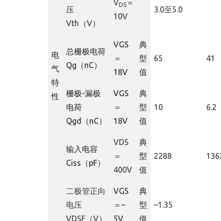
V
＝
DS
压
3.0至5.0
10V
Vth（V）
V
GS
典
总栅极电荷
电
＝
型
65
41
Q
g
（
nC
）
气
18V
值
特
栅极
-
漏极
V
GS
典
性
电荷
＝
型
10
6.2
Q
gd
（
nC
）
18V
值
VDS
典
输入电容
＝
型
2288
136
C
iss
（
pF
）
400V
值
二极管正向
V
GS
典
电压
＝–
型
–1.35
VDSF（V）
5V
值