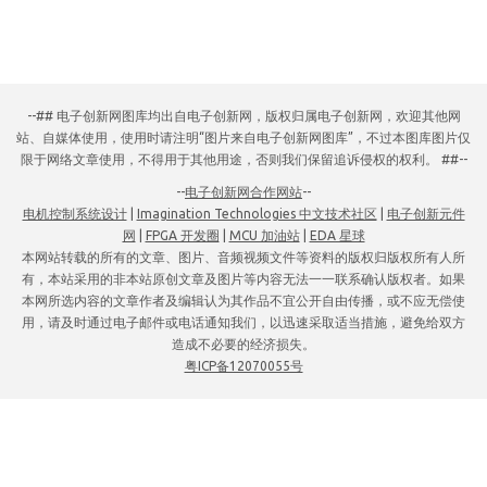
--## 电子创新网图库均出自电子创新网，版权归属电子创新网，欢迎其他网
站、自媒体使用，使用时请注明“图片来自电子创新网图库”，不过本图库图片仅
限于网络文章使用，不得用于其他用途，否则我们保留追诉侵权的权利。 ##--
--
电子创新网合作网站
--
电机控制系统设计
|
Imagination Technologies 中文技术社区
|
电子创新元件
网
|
FPGA 开发圈
|
MCU 加油站
|
EDA 星球
本网站转载的所有的文章、图片、音频视频文件等资料的版权归版权所有人所
有，本站采用的非本站原创文章及图片等内容无法一一联系确认版权者。如果
本网所选内容的文章作者及编辑认为其作品不宜公开自由传播，或不应无偿使
用，请及时通过电子邮件或电话通知我们，以迅速采取适当措施，避免给双方
造成不必要的经济损失。
粤ICP备12070055号