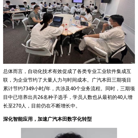
总体而言，自动化技术有效促成了各类专业工业软件集成互
联，为企业节约了大量人力与时间成本。广汽本田三期项目
累计节约
7349
小时
/
年，共涉及
40
个业务流程。同时，三期项
目中已培养出共
26
名种子选手，学员人数也从最初的
40
人增
长至
270
人，目前仍在不断增长中。
深化智能应用，加速广汽本田数字化转型