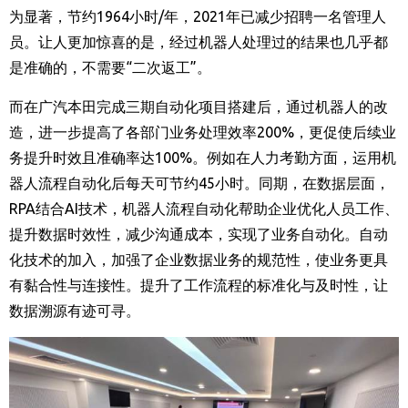
为显著，节约
1964
小时
/
年，
2021
年已减少招聘一名管理人
员。让人更加惊喜的是，经过机器人处理过的结果也几乎都
是准确的，不需要“二次返工”。
而在广汽本田完成三期自动化项目搭建后，通过机器人的改
造，进一步提高了各部门业务处理效率
200%
，更促使后续业
务提升时效且准确率达
100%
。例如在人力考勤方面，运用机
器人流程自动化后每天可节约
45
小时。同期，在数据层面，
RPA
结合
AI
技术，机器人流程自动化帮助企业优化人员工作、
提升数据时效性，减少沟通成本，实现了业务自动化。自动
化技术的加入，加强了企业数据业务的规范性，使业务更具
有黏合性与连接性。提升了工作流程的标准化与及时性，让
数据溯源有迹可寻。