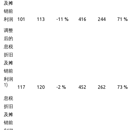
及摊
销前
利润
101
113
-11 %
416
244
71 %
调整
后的
息税
折旧
及摊
销前
利润
1)
117
120
-2 %
452
262
73 %
息税
折旧
及摊
销前