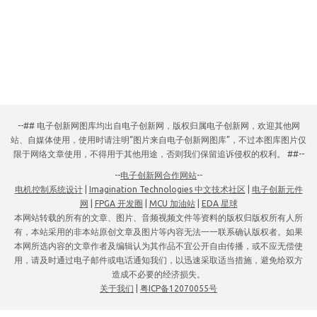
--## 电子创新网图库均出自电子创新网，版权归属电子创新网，欢迎其他网
站、自媒体使用，使用时请注明“图片来自电子创新网图库”，不过本图库图片仅
限于网络文章使用，不得用于其他用途，否则我们保留追诉侵权的权利。 ##--
--
电子创新网合作网站
--
电机控制系统设计
|
Imagination Technologies 中文技术社区
|
电子创新元件
网
|
FPGA 开发圈
|
MCU 加油站
|
EDA 星球
本网站转载的所有的文章、图片、音频视频文件等资料的版权归版权所有人所
有，本站采用的非本站原创文章及图片等内容无法一一联系确认版权者。如果
本网所选内容的文章作者及编辑认为其作品不宜公开自由传播，或不应无偿使
用，请及时通过电子邮件或电话通知我们，以迅速采取适当措施，避免给双方
造成不必要的经济损失。
关于我们
|
粤ICP备12070055号