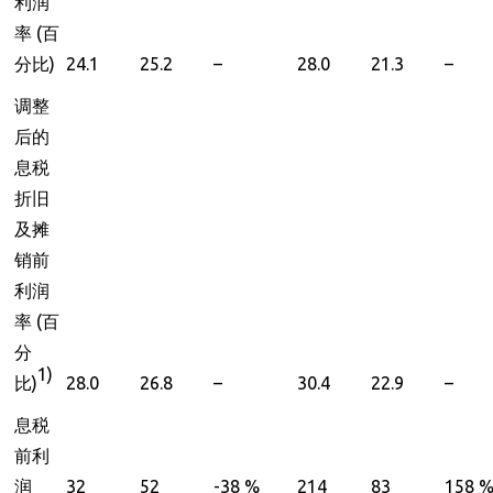
利润
率
(
百
分比
)
24.1
25.2
–
28.0
21.3
–
调整
后的
息税
折旧
及摊
销前
利润
率
(
百
分
1)
比
)
28.0
26.8
–
30.4
22.9
–
息税
前利
润
32
52
-38 %
214
83
158 