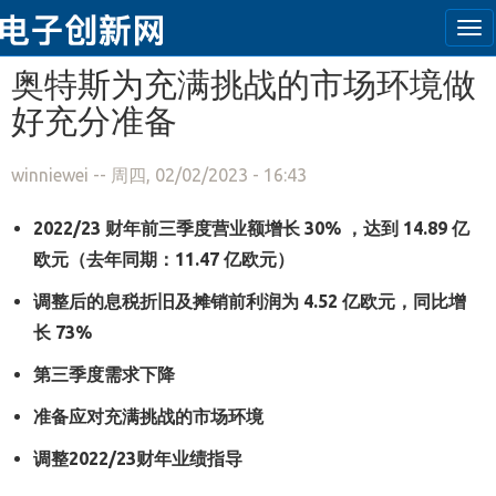
Tog
nav
跳转到主要内容
奥特斯为充满挑战的市场环境做
好充分准备
winniewei
-- 周四, 02/02/2023 - 16:43
2022/23
财
年前三季度
营业额
增长
30%
，达到
14.89
亿
欧元（去年同期：
11.47
亿欧元）
调整后的息税折旧及摊销前利润为
4.52
亿欧元，同比增
长
73%
第三季度需求下降
准备应对充满挑战的市场环境
调整
2022/23
财年业绩指导