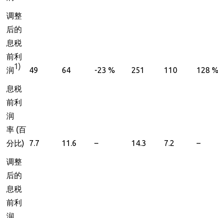
调整
后的
息税
前利
1)
润
49
64
-23 %
251
110
128 
息税
前利
润
率
(
百
分比
)
7.7
11.6
–
14.3
7.2
–
调整
后的
息税
前利
润