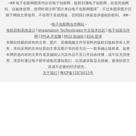
--## 电子创新网图库均出自电子创新网，版权归属电子创新网，欢迎其他网
站、自媒体使用，使用时请注明“图片来自电子创新网图库”，不过本图库图片仅
限于网络文章使用，不得用于其他用途，否则我们保留追诉侵权的权利。 ##--
--
电子创新网合作网站
--
电机控制系统设计
|
Imagination Technologies 中文技术社区
|
电子创新元件
网
|
FPGA 开发圈
|
MCU 加油站
|
EDA 星球
本网站转载的所有的文章、图片、音频视频文件等资料的版权归版权所有人所
有，本站采用的非本站原创文章及图片等内容无法一一联系确认版权者。如果
本网所选内容的文章作者及编辑认为其作品不宜公开自由传播，或不应无偿使
用，请及时通过电子邮件或电话通知我们，以迅速采取适当措施，避免给双方
造成不必要的经济损失。
关于我们
|
粤ICP备12070055号