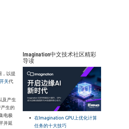
Imagination中文技术社区精彩
导读
圈，以提
的开关
代
以及产生
管产生的
集电极
在Imagination GPU上优化计算
平并延
任务的十大技巧