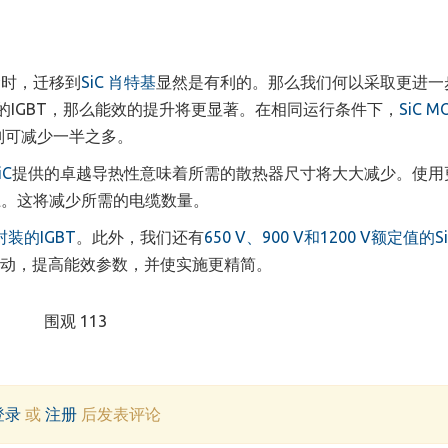
命时，迁移到
SiC 肖特基
显然是有利的。那么我们何以采取更进一
的IGBT，那么能效的提升将更显著。在相同运行条件下，
SiC M
则可减少一半之多。
iC
提供的卓越导热性意味着所需的散热器尺寸将大大减少。使用
上。这将减少所需的电缆数量。
装的IGBT
。此外，
我们
还有
650 V、900 V和1200 V额定值的Si
动
，
提高能效参数，并使实施更精简。
围观 113
登录
或
注册
后发表评论