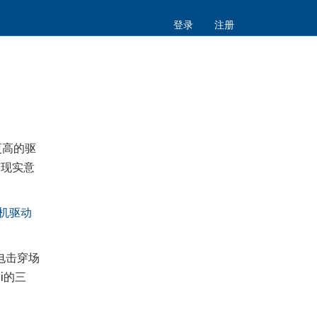
登录
注册
更高的驱
有现实意
机驱动
电击穿场
i的三