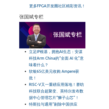
更多FPGA开发圈社区精彩资讯！
张国斌专栏
立足IP根基，拥抱AI生态：安谋
科技Arm China的“全面 AI 化”意
味着什么？
软银65亿美元收购 Ampere获
批！
RISC-V又一重磅应用落地！赛昉
科技联合超聚变、英特尔发布数
据中心管理芯片“狮子山芯"！
特斯拉与通用“剔除中国供应