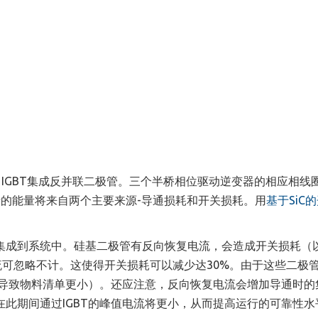
 IGBT集成反并联二极管。三个半桥相位驱动逆变器的相应相线
的能量将来自两个主要来源-导通损耗和开关损耗。用
基于SiC
集成到系统中。硅基二极管有反向恢复电流，会造成开关损耗（
流可忽略不计。这使得开关损耗可以减少达30%。由于这些二极
（导致物料清单更小）。还应注意，反向恢复电流会增加导通时的
此期间通过IGBT的峰值电流将更小
，
从而提高运行的可靠性水