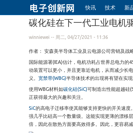
快讯
技术
新
跳转到主要内容
碳化硅在下一代工业电机
winniewei
-- 周二, 04/27/2021 - 11:36
作者：
安森美半导体工业及云电源公司营销及战略高级经
国际能源署(IEA)估计，电机功耗占世界总电力
动装置可以更小，并且更靠近电机，从而减少长
义。
宽禁带(WBG)
半导体技术的出现将有望在实现
使用WBG材料如
碳化硅(SiC)
可制造出性能超越硅(
正获得最大的兴趣和关注。
SiC
的高电子迁移率使其能够支持更快的开关速度
强几乎比硅高一个数量级。这能实现更薄的漂移
倍，因此在散热方面要高效得多。因此，更容易