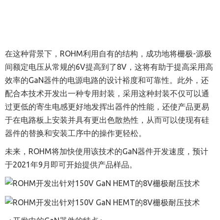
在这种背景下，
ROHM
利用自有的结构，成功地将栅极
-
源极
间额定电压从常规的
6V
提高到了
8V
，这将有助于提高采用高
效率的
GaN
器件的电源电路的设计裕度和可靠性。此外，还
配合本技术开发出一种专用封装，采用这种封装不仅可以通
过更低的寄生电感更好地发挥出器件的性能，还使产品更易
于在电路板上安装并具有更出色散热性，从而可以使现有硅
器件的替换和安装工序中的操作更轻松。
未来，
ROHM
将加快使用该技术的
GaN
器件开发速度，预计
于
2021
年
9
月即可开始提供产品样品。