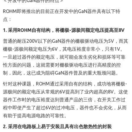
＜开发中的
GaN
器件的特点＞
ROHM
即将推出的目前正在开发中的
GaN
器件具有以下特
点：
1.
采用
ROHM
自有结构，将栅极
-
源极间额定电压提高至
8V
普通的耐压
200V
以下的
GaN
器件的栅极驱动电压为
5V
，而其
栅极
-
源极间额定电压为
6V
，其电压裕度非常小，只有
1V
。
一旦超过器件的额定电压，就可能会发生劣化和损坏等可靠
性方面的问题，这就需要对栅极驱动电压进行高精度的控
制，因此，这已成为阻碍
GaN
器件普及的重大瓶颈问题。
针对这种课题，
ROHM
通过采用自有的结构，成功地将栅极
-
源极间的额定电压从常规的
6V
提高到了业内超高的
8V
。这使
器件工作时的电压裕度达到普通产品的三倍，在开关工作过
程中即使产生了超过
6V
的过冲电压，器件也不会劣化，从而
有助于提高电源电路的可靠性。
2.
采用在电路板上易于安装且具有出色散热性的封装