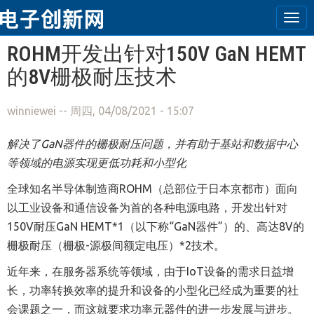
Tog
navi
跳转到主要内容
ROHM开发出针对150V GaN HEMT
的8V栅极耐压技术
winniewei
-- 周四, 04/08/2021 - 15:07
解决了
GaN
器件的栅极耐压问题，并有助于基站和数据中心
等领域的电源实现更低功耗和小型化
全球知名半导体制造商
ROHM
（总部位于日本京都市）面向
以工业设备和通信设备为首的各种电源电路，开发出针对
150V
耐压
GaN HEMT*1
（以下称
“GaN
器件
”
）的、高达
8V
的
栅极耐压（栅极
-
源极间额定电压）
*2
技术。
近年来，在服务器系统等领域，由于
IoT
设备的需求日益增
长，功率转换效率的提升和设备的小型化已经成为重要的社
会课题之一，而这就要求功率元器件的进一步发展与进步。