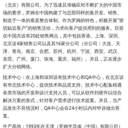
（北京）有限公司。为了迅速且准确应对不断扩大的中国市
场的要求，罗姆在中国构建了与总部同样的集开发、销售、
制造于一体的垂直整合体制。作为罗姆的特色，积极开展
“
密
切贴近客户
”
的销售活动，力求向客户提供周到的服务。目前
在中国共设有
20
处销售网点，其中包括香港、上海、深圳、
北京这
4
家销售公司以及其
16
家分公司（分公司：大连、天
津、青岛、南京、合肥、苏州、杭州、宁波、西安、武汉、
东莞、广州、厦门、珠海、重庆、福州）。并且，正在逐步
扩大分销网络。
技术中心：在上海和深圳设有技术中心和
QA
中心，在北京设
有华北技术中心，提供技术和品质支持。技术中心配备精通
各类市场的开发和设计支持人员，可以从软件到硬件以综合
解决方案的形式，针对客户需求进行技术提案。并且，当产
品发生不良情况时，
QA
中心会在
24
小时以内对申诉做出答
复。
生产基地：
1993
年在天津（罗姆半导体（中国）有限公司）