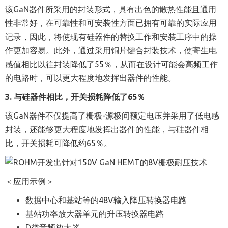
该
GaN
器件所采用的封装形式，具有出色的散热性能且通用
性非常好，在可靠性和可安装性方面已拥有可靠的实际应用
记录，因此，将使现有硅器件的替换工作和安装工序中的操
作更加容易。此外，通过采用铜片键合封装技术，使寄生电
感值相比以往封装降低了
55
％，从而在设计可能会高频工作
的电路时，可以更大程度地发挥出器件的性能。
3.
与硅器件相比，开关损耗降低了
65
％
该
GaN
器件不仅提高了栅极
-
源极间额定电压并采用了低电感
封装，还能够更大程度地发挥出器件的性能，与硅器件相
比，开关损耗可降低约
65
％。
＜应用示例＞
数据中心和基站等的48V输入降压转换器电路
基站功率放大器单元的升压转换器电路
D类音频放大器