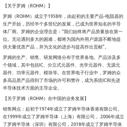
【关于罗姆（
ROHM
）】
罗姆（
ROHM
）成立于
1958
年，由起初的主要产品
-
电阻器的
生产开始，历经半个多世纪的发展，已成为世界知名的半导
体厂商。罗姆的企业理念是：
“
我们始终将产品质量放在第一
位。无论遇到多大的困难，都将为国内外用户源源不断地提
供大量优质产品，并为文化的进步与提高作出贡献
”
。
罗姆的生产、销售、研发网络分布于世界各地。产品涉及多
个领域，其中包括
IC
、分立式元器件、光学元器件、无源元
器件、功率元器件、模块等。在世界电子行业中，罗姆的众
多高品质产品得到了市场的许可和赞许，成为系统
IC
和先进
半导体技术方面的主导企业。
【关于罗姆（
ROHM
）在中国的业务发展】
销售网点：起初于
1974
年成立了罗姆半导体香港有限公司。
在
1999
年成立了罗姆半导体（上海）有限公司，
2006
年成立
了罗姆半导体（深圳）有限公司，
2018
年成立了罗姆半导体