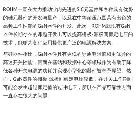
ROHM
一直在大力推动业内先进的
SiC
元器件和各种具有优势
的硅元器件的开发与量产，以及在中等耐压范围具有出色的
高频工作性能的
GaN
器件的开发。此次，
ROHM
就现有
GaN
器件长期存在的课题开发出可以提高栅极
-
源极间额定电压的
技术，能够为各种应用提供更广泛的电源解决方案。
与硅器件相比，
GaN
器件具有更低的导通电阻值和更优异的
高速开关性能，因而在基站和数据中心等领域作为有助于降
低各种开关电源的功耗并实现小型化的器件被寄予厚望。然
而，
GaN
器件的栅极
-
源极间额定电压较低，在开关工作期间
可能会发生超过额定值的过冲电压，所以在产品可靠性方面
一直存在很大的问题。