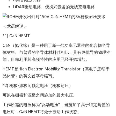
LiDAR驱动电路、便携式设备的无线充电电路
＜术语解说＞
*1) GaN HEMT
GaN
（氮化镓）是一种用于新一代功率元器件的化合物半导
体材料。与普通的半导体材料硅相比，具有更优异的物理性
能，目前利用其高频特性的应用已经开始增加。
HEMT
是
High Electron Mobility Transistor
（高电子迁移率
晶体管）的英文首字母缩写。
*2) 栅极-源极间额定电压（栅极耐压）
可以在栅极和源极之间施加的最大电压。
工作所需的电压称为
“
驱动电压
”
，当施加了高于特定阈值的
电压时，
GaN HEMT
将处于被动工作状态。