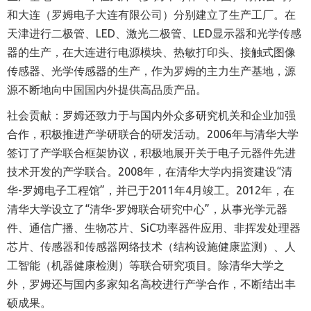
和大连（罗姆电子大连有限公司）分别建立了生产工厂。在
天津进行二极管、
LED
、激光二极管、
LED
显示器和光学传感
器的生产，在大连进行电源模块、热敏打印头、接触式图像
传感器、光学传感器的生产，作为罗姆的主力生产基地，源
源不断地向中国国内外提供高品质产品。
社会贡献：罗姆还致力于与国内外众多研究机关和企业加强
合作，积极推进产学研联合的研发活动。
2006
年与清华大学
签订了产学联合框架协议，积极地展开关于电子元器件先进
技术开发的产学联合。
2008
年，在清华大学内捐资建设
“
清
华
-
罗姆电子工程馆
”
，并已于
2011
年
4
月竣工。
2012
年，在
清华大学设立了
“
清华
-
罗姆联合研究中心
”
，从事光学元器
件、通信广播、生物芯片、
SiC
功率器件应用、非挥发处理器
芯片、传感器和传感器网络技术（结构设施健康监测）、人
工智能（机器健康检测）等联合研究项目。除清华大学之
外，罗姆还与国内多家知名高校进行产学合作，不断结出丰
硕成果。