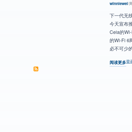
winniewei
/
周
下一代无线通
今天宣布推出W
Ceia的
的Wi-Fi
必不可少
登
阅读更多
关于 Palma