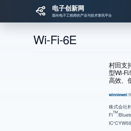
电子创新网
面向电子工程师的产业与技术资讯平台
跳转到主要内容
Wi-Fi-6E
村田支持
型Wi-F
高效、
winniewei
/
周
株式会社村
TM
Fi
/Bluet
IC“CYW5