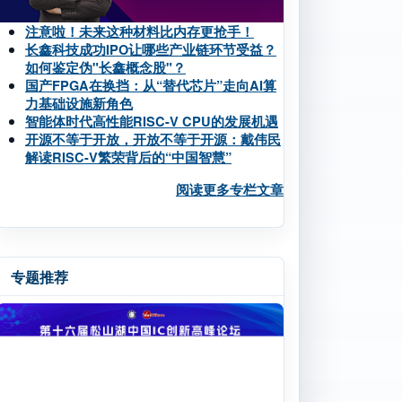
注意啦！未来这种材料比内存更抢手！
长鑫科技成功IPO让哪些产业链环节受益？
如何鉴定伪"长鑫概念股"？
国产FPGA在换挡：从“替代芯片”走向AI算
力基础设施新角色
智能体时代高性能RISC-V CPU的发展机遇
开源不等于开放，开放不等于开源：戴伟民
解读RISC-V繁荣背后的“中国智慧”
阅读更多专栏文章
专题推荐