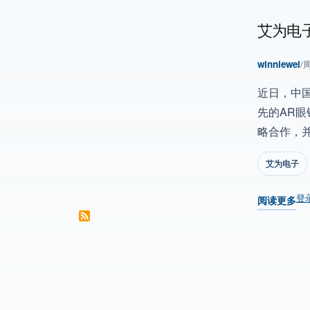
艾为电子
winniewei
/
周
近日，中
先的AR眼
略合作，并
艾为电子
登
阅读更多
关于 艾为电