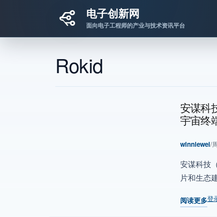
电子创新网
面向电子工程师的产业与技术资讯平台
跳转到主要内容
Rokid
安谋科
宇宙终
winniewei
/
周
安谋科技（
片和生态
登
阅读更多
关于 安谋科