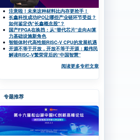
注意啦！未来这种材料比内存更抢手！
长鑫科技成功IPO让哪些产业链环节受益？
如何鉴定伪"长鑫概念股"？
国产FPGA在换挡：从“替代芯片”走向AI算
力基础设施新角色
智能体时代高性能RISC-V CPU的发展机遇
开源不等于开放，开放不等于开源：戴伟民
解读RISC-V繁荣背后的“中国智慧”
阅读更多专栏文章
专题推荐