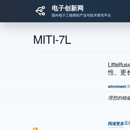
电子创新网
面向电子工程师的产业与技术资讯平台
跳转到主要内容
MITI-7L
Litt
性、更
winniewei
/
周
理想的稳
登
阅读更多
关于 Lit