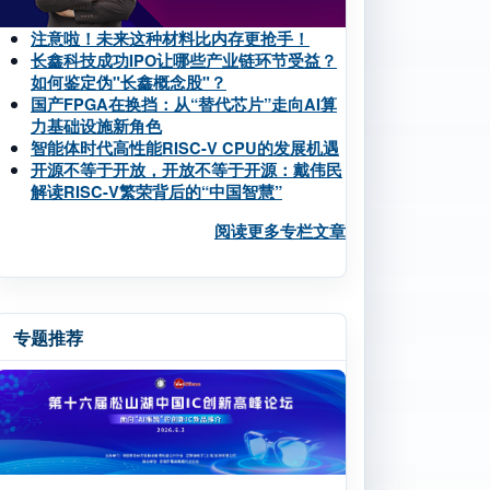
注意啦！未来这种材料比内存更抢手！
长鑫科技成功IPO让哪些产业链环节受益？
如何鉴定伪"长鑫概念股"？
国产FPGA在换挡：从“替代芯片”走向AI算
力基础设施新角色
智能体时代高性能RISC-V CPU的发展机遇
开源不等于开放，开放不等于开源：戴伟民
解读RISC-V繁荣背后的“中国智慧”
阅读更多专栏文章
专题推荐