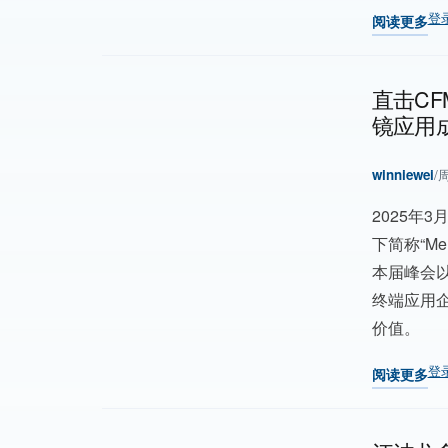
登
阅读更多
关于 【原创
直击CFM
镜应用
winniewei
/
周
202
5
年3月
下简称“Me
本届峰会
终端应用
价值。
登
阅读更多
关于 直击CF