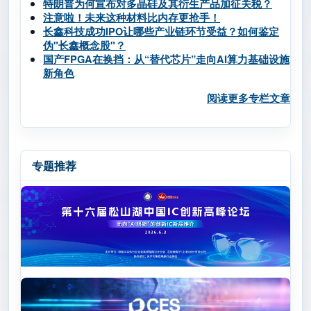
特朗普为何宣布对多晶硅及其衍生产品加征关税？
注意啦！未来这种材料比内存更抢手！
长鑫科技成功IPO让哪些产业链环节受益？如何鉴定
伪"长鑫概念股"？
国产FPGA在换挡：从“替代芯片”走向AI算力基础设施
新角色
阅读更多专栏文章
专题推荐