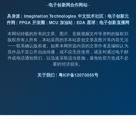
--
--
电子创新网合作网站
|
|
具身派
Imagination Technologies 中文技术社区
电子创新元
|
|
|
|
件网
FPGA 开发圈
MCU 加油站
EDA 星球
电子创新直播网
本网站转载的所有的文章、图片、音频视频文件等资料的版权归
版权所有人所有，本站采用的非本站原创文章及图片等内容无法
一一联系确认版权者。如果本网所选内容的文章作者及编辑认为
其作品不宜公开自由传播，或不应无偿使用，请及时通过电子邮
件或电话通知我们，以迅速采取适当措施，避免给双方造成不必
要的经济损失。
|
关于我们
粤ICP备12070055号