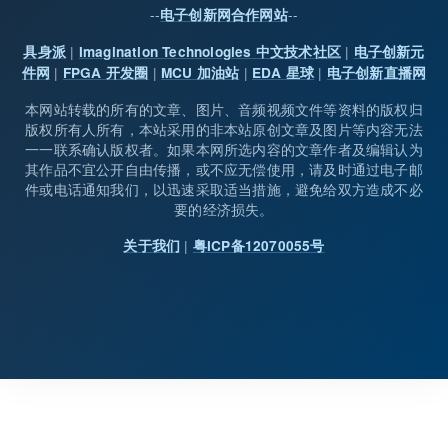
--
--
电子创新网合作网站
|
|
具身派
Imagination Technologies 中文技术社区
电子创新元
|
|
|
|
件网
FPGA 开发圈
MCU 加油站
EDA 星球
电子创新直播网
本网站转载的所有的文章、图片、音频视频文件等资料的版权归
版权所有人所有，本站采用的非本站原创文章及图片等内容无法
一一联系确认版权者。如果本网所选内容的文章作者及编辑认为
其作品不宜公开自由传播，或不应无偿使用，请及时通过电子邮
件或电话通知我们，以迅速采取适当措施，避免给双方造成不必
要的经济损失。
|
关于我们
粤ICP备12070055号