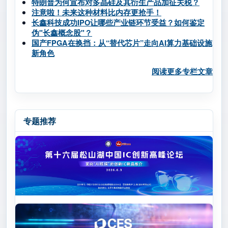
特朗普为何宣布对多晶硅及其衍生产品加征关税？
注意啦！未来这种材料比内存更抢手！
长鑫科技成功IPO让哪些产业链环节受益？如何鉴定
伪"长鑫概念股"？
国产FPGA在换挡：从“替代芯片”走向AI算力基础设施
新角色
阅读更多专栏文章
专题推荐