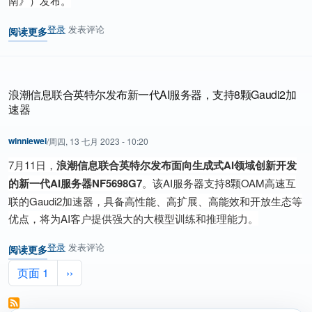
南》）发布。
登录
发表评论
阅读更多
关于 《开放加速规范AI服务器设计指南》发布，应对生成式AI算力挑
浪潮信息联合英特尔发布新一代AI服务器，支持8颗Gaudi2加
速器
winniewei
/
周四, 13 七月 2023 - 10:20
7月11日，
浪潮信息联合英特尔发布面向生成式
AI
领域创新开发
的新一代
AI
服务器
NF5698G7
。该AI服务器支持8颗OAM高速互
联的Gaudi2加速器，具备高性能、高扩展、高能效和开放生态等
优点，将为AI客户提供强大的大模型训练和推理能力。
登录
发表评论
阅读更多
关于 浪潮信息联合英特尔发布新一代AI服务器，支持8颗Gaudi2加速
分页
下一页
页面 1
››