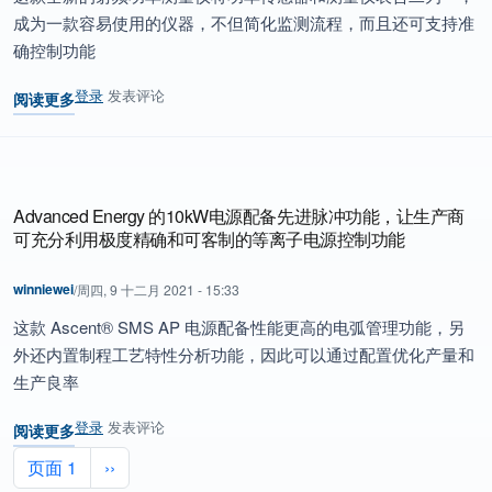
成为一款容易使用的仪器，不但简化监测流程，而且还可支持准
确控制功能
登录
发表评论
阅读更多
关于 Advanced Energy 全新推出的功率测量仪可提升高精度射频
Advanced Energy 的10kW电源配备先进脉冲功能，让生产商
可充分利用极度精确和可客制的等离子电源控制功能
winniewei
/
周四, 9 十二月 2021 - 15:33
这款 Ascent® SMS AP 电源配备性能更高的电弧管理功能，另
外还内置制程工艺特性分析功能，因此可以通过配置优化产量和
生产良率
登录
发表评论
阅读更多
关于 Advanced Energy 的10kW电源配备先进脉冲功能，让
分页
下一页
页面 1
››