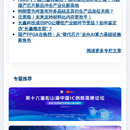
国产芯片新品冲击产业化新高地
特朗普为何宣布对多晶硅及其衍生产品加征关税？
注意啦！未来这种材料比内存更抢手！
长鑫科技成功IPO让哪些产业链环节受益？如何鉴定
伪"长鑫概念股"？
国产FPGA在换挡：从“替代芯片”走向AI算力基础设施
新角色
阅读更多专栏文章
专题推荐