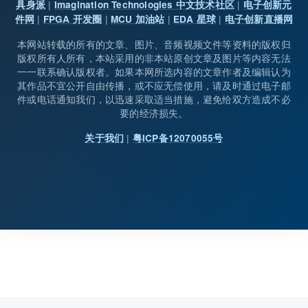
|
|
具身派
Imagination Technologies 中文技术社区
电子创新元
|
|
|
|
件网
FPGA 开发圈
MCU 加油站
EDA 星球
电子创新直播网
本网站转载的所有的文章、图片、音频视频文件等资料的版权归
版权所有人所有，本站采用的非本站原创文章及图片等内容无法
一一联系确认版权者。如果本网所选内容的文章作者及编辑认为
其作品不宜公开自由传播，或不应无偿使用，请及时通过电子邮
件或电话通知我们，以迅速采取适当措施，避免给双方造成不必
要的经济损失。
|
关于我们
粤ICP备12070055号