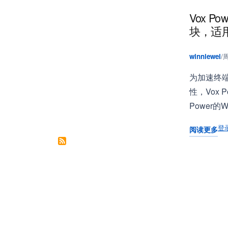
Vox P
块，适用
winniewei
/
周
为加速终端
性，Vox
Power
登
阅读更多
关于 Vox 