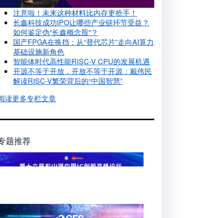
注意啦！未来这种材料比内存更抢手！
长鑫科技成功IPO让哪些产业链环节受益？
如何鉴定伪"长鑫概念股"？
国产FPGA在换挡：从“替代芯片”走向AI算力
基础设施新角色
智能体时代高性能RISC-V CPU的发展机遇
开源不等于开放，开放不等于开源：戴伟民
解读RISC-V繁荣背后的“中国智慧”
阅读更多专栏文章
C-DC电源系列
专题推荐