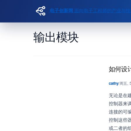
电子创新网
面向电子工程师的产业与技
跳转到主要内容
输出模块
如何设
cathy
/
周五, 5
无论是在
控制器来
连接的可编
控制这些器
或二者的