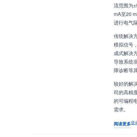
流范围为±5 
mA至20
进行电气
传统解决
模拟信号
成式解决
导致系统
障诊断等
较好的解
司的高精度
的可编程
需求。
登
阅读更多
关于 如何