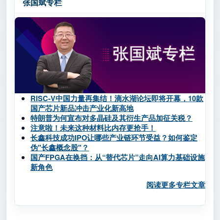
张国斌专栏
RISC-V中国力量再集结！滴水湖论坛即将开幕，10款
国产芯片新品冲击产业化新高地
特朗普为何宣布对多晶硅及其衍生产品加征关税？
注意啦！未来这种材料比内存更抢手！
长鑫科技成功IPO让哪些产业链环节受益？如何鉴定
伪"长鑫概念股"？
国产FPGA在换挡：从“替代芯片”走向AI算力基础设施
新角色
阅读更多专栏文章