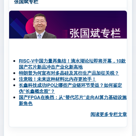
张国斌专栏
RISC-V中国力量再集结！滴水湖论坛即将开幕，10款
国产芯片新品冲击产业化新高地
特朗普为何宣布对多晶硅及其衍生产品加征关税？
注意啦！未来这种材料比内存更抢手！
长鑫科技成功IPO让哪些产业链环节受益？如何鉴定
伪"长鑫概念股"？
国产FPGA在换挡：从“替代芯片”走向AI算力基础设施
新角色
阅读更多专栏文章