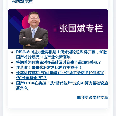
张国斌专栏
RISC-V中国力量再集结！滴水湖论坛即将开幕，10款
国产芯片新品冲击产业化新高地
特朗普为何宣布对多晶硅及其衍生产品加征关税？
注意啦！未来这种材料比内存更抢手！
长鑫科技成功IPO让哪些产业链环节受益？如何鉴定
伪"长鑫概念股"？
国产FPGA在换挡：从“替代芯片”走向AI算力基础设施
新角色
阅读更多专栏文章