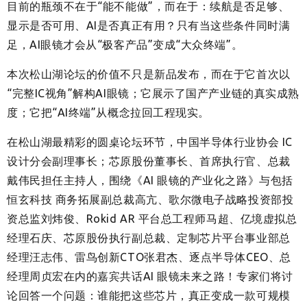
目前的瓶颈不在于“能不能做”，而在于：续航是否足够、
显示是否可用、AI是否真正有用？只有当这些条件同时满
足，AI眼镜才会从“极客产品”变成“大众终端”。
本次松山湖论坛的价值不只是新品发布，而在于它首次以
“完整IC视角”解构AI眼镜；它展示了国产产业链的真实成熟
度；它把“AI终端”从概念拉回工程现实。
在松山湖最精彩的圆桌论坛环节，中国半导体行业协会 IC
设计分会副理事长；芯原股份董事长、首席执行官、总裁
戴伟民担任主持人，围绕《AI 眼镜的产业化之路》与包括
恒玄科技 商务拓展副总裁高亢、歌尔微电子战略投资部投
资总监刘炜俊、Rokid AR 平台总工程师马超、亿境虚拟总
经理石庆、芯原股份执行副总裁、定制芯片平台事业部总
经理汪志伟、雷鸟创新CTO张君杰、逐点半导体CEO、总
经理周贞宏在内的嘉宾共话AI 眼镜未来之路！专家们将讨
论回答一个问题：谁能把这些芯片，真正变成一款可规模