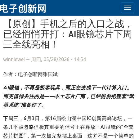
Togg
navi
跳转到主要内容
【原创】手机之后的入口之战，
已经悄悄开打：AI眼镜芯片下周
三全线亮相！
winniewei
-- 周四, 05/28/2026 - 14:54
作者：电子创新网张国斌
AI眼镜，不再是极客玩具，而正在变成下一代计算入口。
而更值得关注的是——本土芯片厂商，已经提前把整套“武
器系统”准备好了。
下周三，6月3日，第16届松山湖中国IC创新高峰论坛，一
条几乎被忽略但极其重要的信号正在释放：AI眼镜的“全套
芯片拼图”，第一次被完整摆上桌面！这并不是一个简单的