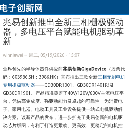
跳转到主要内容
兆易创新推出全新三相栅极驱动
器，多电压平台赋能电机驱动革
新
winniewei
-- 周二, 05/19/2026 - 15:07
业界领先的半导体器件供应商
兆易创新GigaDevice
（股票代
码：603986.SH；3986.HK）
宣布推出三款全新
三相无刷电机
专用栅极驱动器
——GD30DR1001、GD30DR1401以及
GD30DR1901。产品精准覆盖了40V/120V/600V主流电压平
台，凭借高集成度、强驱动能力及卓越的可靠性，为消费电
子、家用电器、电动工具及工业设备提供一站式电机驱动解
决方案。该新产品的发布，进一步扩充了兆易创新的电机驱
动芯片版图，有利于打造更紧凑、更高效、更稳定的电机控