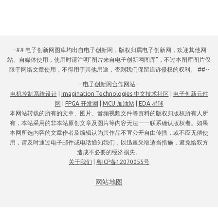
--## 电子创新网图库均出自电子创新网，版权归属电子创新网，欢迎其他网
站、自媒体使用，使用时请注明“图片来自电子创新网图库”，不过本图库图片仅
限于网络文章使用，不得用于其他用途，否则我们保留追诉侵权的权利。 ##--
--
电子创新网合作网站
--
电机控制系统设计
|
Imagination Technologies 中文技术社区
|
电子创新元件
网
|
FPGA 开发圈
|
MCU 加油站
|
EDA 星球
本网站转载的所有的文章、图片、音频视频文件等资料的版权归版权所有人所
有，本站采用的非本站原创文章及图片等内容无法一一联系确认版权者。如果
本网所选内容的文章作者及编辑认为其作品不宜公开自由传播，或不应无偿使
用，请及时通过电子邮件或电话通知我们，以迅速采取适当措施，避免给双方
造成不必要的经济损失。
关于我们
|
粤ICP备12070055号
网站地图