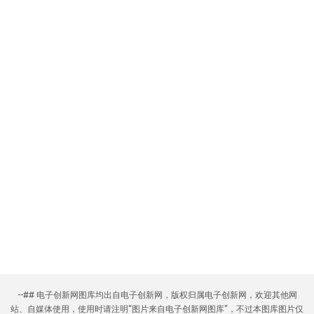
--## 电子创新网图库均出自电子创新网，版权归属电子创新网，欢迎其他网
站、自媒体使用，使用时请注明“图片来自电子创新网图库”，不过本图库图片仅