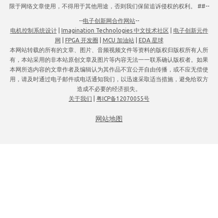
限于网络文章使用，不得用于其他用途，否则我们保留追诉侵权的权利。 ##--
--
电子创新网合作网站
--
电机控制系统设计
|
Imagination Technologies 中文技术社区
|
电子创新元件
网
|
FPGA 开发圈
|
MCU 加油站
|
EDA 星球
本网站转载的所有的文章、图片、音频视频文件等资料的版权归版权所有人所
有，本站采用的非本站原创文章及图片等内容无法一一联系确认版权者。如果
本网所选内容的文章作者及编辑认为其作品不宜公开自由传播，或不应无偿使
用，请及时通过电子邮件或电话通知我们，以迅速采取适当措施，避免给双方
造成不必要的经济损失。
关于我们
|
粤ICP备12070055号
网站地图