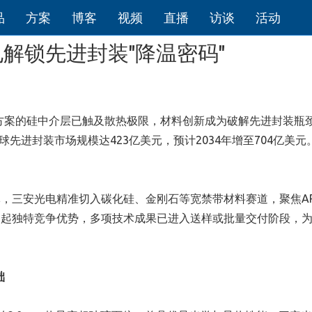
品
方案
博客
视频
直播
访谈
活动
解锁先进封装"降温密码"
装方案的硅中介层已触及散热极限，材料创新成为破解先进封装瓶
据，2025年全球先进封装市场规模达423亿美元，预计2034年增至704亿美
，三安光电精准切入碳化硅、金刚石等宽禁带材料赛道，聚焦A
起独特竞争优势，多项技术成果已进入送样或批量交付阶段，为
础