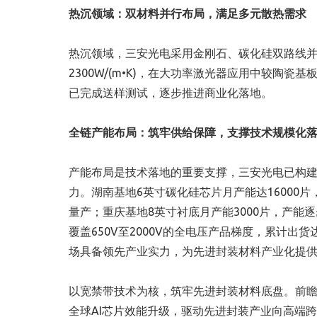
热沉领域：双材料并行布局，满足多元散热需求
热沉领域，三安光电采用金刚石、碳化硅双路线
2300W/(m•K)，在大功率激光器应用中较陶
已完成送样测试，逐步推进商业化落地。
全链产能布局：筑牢供给保障，支撑技术规模化
产能布局是技术落地的重要支撑，三安光电已构
力。湖南基地6英寸碳化硅芯片月产能达16000片
量产；重庆基地8英寸衬底月产能3000片，产
覆盖650V至2000V的全电压产品梯度，累计出
场具备领先产业实力，为先进封装材料产业化提
以宽禁带技术为核，筑牢先进封装材料底盘。前
全球AI芯片效能升级，驱动先进封装产业向高端