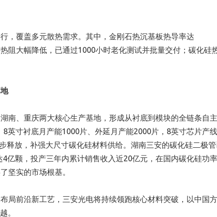
并行，覆盖多元散热需求。其中，金刚石热沉基板热导率达
瓷基板热阻大幅降低，已通过1000小时老化测试并批量交付；碳化硅
落地
建湖南、重庆两大核心生产基地，形成从衬底到模块的全链条自
，8英寸衬底月产能1000片、外延月产能2000片，8英寸芯片产
能逐步释放，补强大尺寸碳化硅材料供给。湖南三安的碳化硅二极管
货达4亿颗，投产三年内累计销售收入近20亿元，在国内碳化硅功
供了坚实的市场根基。
瞻布局前沿新工艺，三安光电将持续领跑核心材料突破，以中国
跨越。