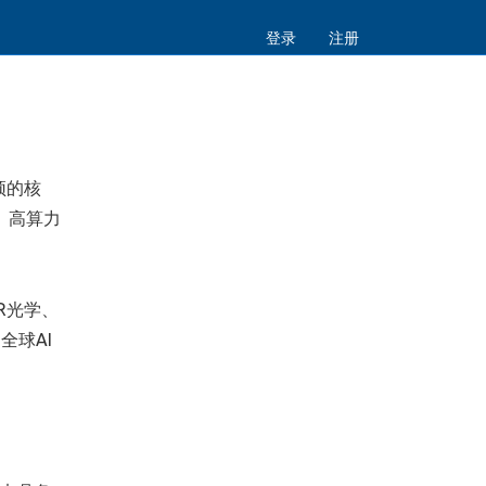
登录
注册
颈的核
元。高算力
R光学、
全球AI