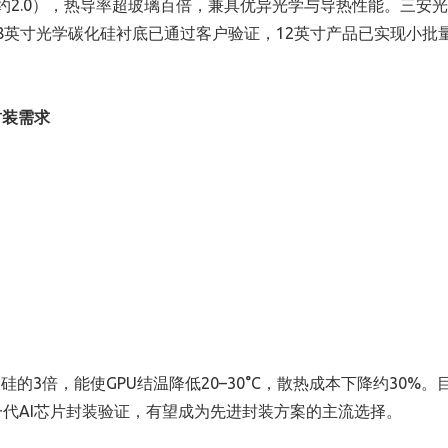
璃约2.0），热导率超玻璃百倍，兼具优异光学与导热性能。三安
目前8英寸光学碳化硅衬底已通过客户验证，12英寸产品已实现小批
封装需求
3倍，能使GPU结温降低20–30°C，散热成本下降约30%。
一代AI芯片封装验证，有望成为先进封装方案的主流选择。