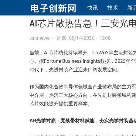
快讯
技术
新
跳转到主要内容
AI芯片散热告急！三安光电
winniewei
-- 周四, 05/14/2026 - 10:08
当前，AI芯片功耗持续攀升，CoWoS等主流封
心。据Fortune Business Insights数
时代下，先进封装产业迎来广阔发展空间。
作为国内化合物半导体领域全产业链布局的主力军
中介层、热沉三大核心方向，在先进封装领域构建
芯片效能提升提供重要样本。
AR光学衬底：宽禁带材料赋能，夯实光学封装基