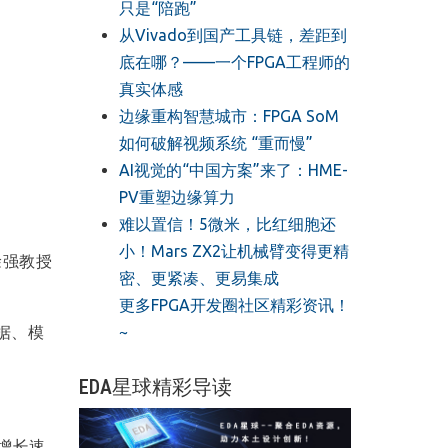
只是“陪跑”
从Vivado到国产工具链，差距到
底在哪？——一个FPGA工程师的
真实体感
边缘重构智慧城市：FPGA SoM
如何破解视频系统 “重而慢”
AI视觉的“中国方案”来了：HME-
PV重塑边缘算力
难以置信！5微米，比红细胞还
小！Mars ZX2让机械臂变得更精
徐强教授
密、更紧凑、更易集成
更多FPGA开发圈社区精彩资讯！
~
据、模
EDA星球精彩导读
的增长速