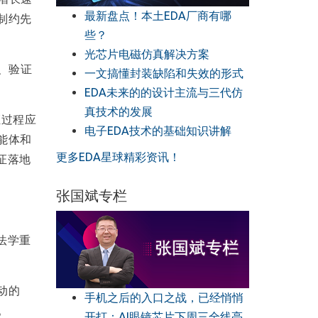
最新盘点！本土EDA厂商有哪
制约先
些？
光芯片电磁仿真解决方案
示、验证
一文搞懂封装缺陷和失效的形式
EDA未来的的设计主流与三代仿
真技术的发展
证过程应
电子EDA技术的基础知识讲解
能体和
更多EDA星球精彩资讯！
证落地
张国斌专栏
法学重
动的
手机之后的入口之战，已经悄悄
。
开打：AI眼镜芯片下周三全线亮