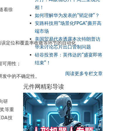
相！
随着徐
如何理解华为发表的“韬定律”？
安路科技用“场景化FPGA”撕开高
端市场
美国贸易代表透露本次特朗普访
析、错误定位和覆盖率收敛等环节的自动化
华未讨论芯片出口管制问题
硅谷投资界：英伟达的“盛宴即将
结束”！
程可用性；
阅读更多专栏文章
研发中的不确定性。
元件网精彩导读
向研
文奖等重
DA技