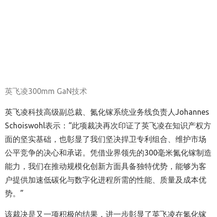
英飞凌
300mm GaN
技术
英飞凌科技高级副总裁、氮化镓系统业务线负责人
Johannes
Schoiswohl
表示：
“
此项裁决再次印证了英飞凌在知识产权方
面的坚实基础，也彰显了我们坚决捍卫专利组合、维护市场
公平竞争的决心和承诺。凭借业界领先的
300
毫米氮化镓制造
能力，
我们在推动规模化创新方面具备独特优势，能够
为客
户提供加速低碳化与数字化进程所需的性能、质量及成本优
势。
”
该裁决是又一项积极的结果，进一步彰显了英飞凌在氮化镓