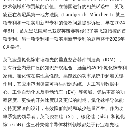
技术领域所作贡献的价值。在德国进行的相关诉讼中，英飞
凌正在慕尼黑第一地方法院（
Landgericht München I
）就三
项专利和一项实用新型专利的侵权问题提起诉讼。早在
2024
年
8
月，慕尼黑法院就已裁定英诺赛科侵犯了英飞凌指控的首
项专利。另一项专利和一项实用新型专利的庭审将于
2026
年
6
月举行。
英飞凌是氮化镓市场领先的垂直整合器件制造商（
IDM
），
拥有行业内最广泛的知识产权组合，涵盖约
450
个氮化镓专利
家族。氮化镓在实现高性能、高能效的功率系统中起着关键
作用，其应用范围覆盖可再生能源系统、人工智能数据中
心、工业自动化以及电动汽车（
EV
）等领域。凭借更高的功
率密度、更快的开关速度以及更低的能耗，氮化镓半导体能
支持更紧凑的设计，有效降低能耗和减少热量产生。作为功
率系统的领导者，英飞凌在硅（
Si
）、碳化硅（
SiC
）和氮化
镓（
GaN
）这三种关键半导体材料领域都处于行业领先地