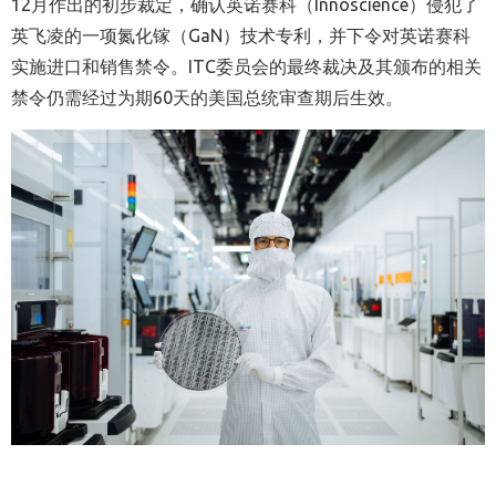
12
月作出的初步裁定，确认英诺赛科（
Innoscience
）侵犯了
英飞凌的一项氮化镓（
GaN
）技术专利，并下令对英诺赛科
实施进口和销售禁令。
ITC
委员会的最终裁决及其颁布的相关
禁令仍需经过为期
60
天的美国总统审查期后生效。