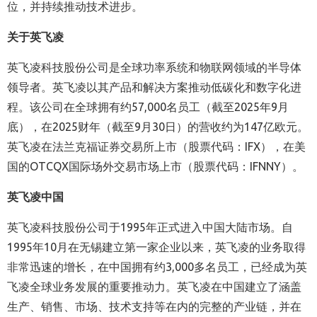
位，并持续推动技术进步。
关于英飞凌
英飞凌科技股份公司是全球功率系统和物联网领域的半导体
领导者。英飞凌以其产品和解决方案推动低碳化和数字化进
程。该公司在全球拥有约
57,000
名员工
（
截至
2025
年
9
月
底
），
在
2025
财年
（
截至
9
月
30
日
）
的营收约为
147
亿欧元。
英飞凌在法兰克福证券交易所上市（股票代码：
IFX
），在美
国的
OTCQX
国际场外交易市场上市（股票代码：
IFNNY
）。
英飞凌中国
英飞凌科技股份公司于
1995
年正式进入中国大陆市场。自
1995
年
10
月在无锡建立第一家企业以来，英飞凌的业务取得
非常迅速的增长，在中国拥有约
3,000
多名员工，已经成为英
飞凌全球业务发展的重要推动力。英飞凌在中国建立了涵盖
生产、销售、市场、技术支持等在内的完整的产业链，并在