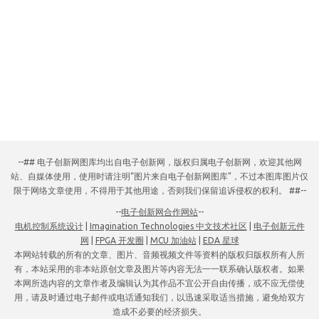
--## 电子创新网图库均出自电子创新网，版权归属电子创新网，欢迎其他网
站、自媒体使用，使用时请注明“图片来自电子创新网图库”，不过本图库图片仅
限于网络文章使用，不得用于其他用途，否则我们保留追诉侵权的权利。 ##--
--
电子创新网合作网站
--
电机控制系统设计
|
Imagination Technologies 中文技术社区
|
电子创新元件
网
|
FPGA 开发圈
|
MCU 加油站
|
EDA 星球
本网站转载的所有的文章、图片、音频视频文件等资料的版权归版权所有人所
有，本站采用的非本站原创文章及图片等内容无法一一联系确认版权者。如果
本网所选内容的文章作者及编辑认为其作品不宜公开自由传播，或不应无偿使
用，请及时通过电子邮件或电话通知我们，以迅速采取适当措施，避免给双方
造成不必要的经济损失。