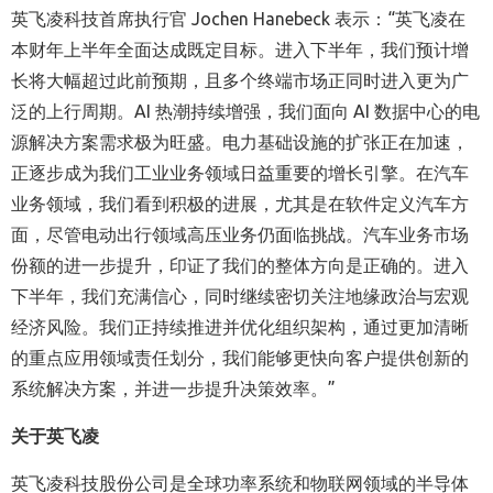
英飞凌科技首席执行官
Jochen Hanebeck
表示
：“
英飞凌在
本财年上半年全面达成既定目标。进入下半年，我们预计增
长将大幅超过此前预期，且多个终端市场正同时进入更为广
泛的上行周期。
AI
热潮持续增强，我们面向
AI
数据中心的电
源解决方案需求极为旺盛。电力基础设施的扩张正在加速，
正逐步成为我们工业业务领域日益重要的增长引擎。在汽车
业务领域，我们看到积极的进展，尤其是在软件定义汽车方
面，尽管电动出行领域高压业务仍面临挑战。汽车业务市场
份额的进一步提升，印证了我们的整体方向是正确的。进入
下半年，我们充满信心，同时继续密切关注地缘政治与宏观
经济风险。我们正持续推进并优化组织架构，通过更加清晰
的重点应用领域责任划分，我们能够更快向客户提供创新的
系统解决方案，并进一步提升决策效率
。”
关于英飞凌
英飞凌科技股份公司是全球功率系统和物联网领域的半导体