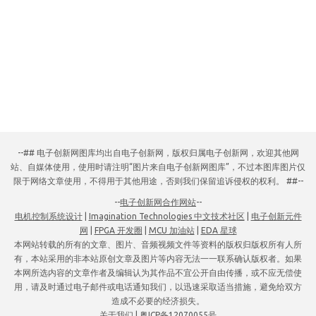
--## 电子创新网图库均出自电子创新网，版权归属电子创新网，欢迎其他网
站、自媒体使用，使用时请注明“图片来自电子创新网图库”，不过本图库图片仅
限于网络文章使用，不得用于其他用途，否则我们保留追诉侵权的权利。 ##--
--
电子创新网合作网站
--
电机控制系统设计
|
Imagination Technologies 中文技术社区
|
电子创新元件
网
|
FPGA 开发圈
|
MCU 加油站
|
EDA 星球
本网站转载的所有的文章、图片、音频视频文件等资料的版权归版权所有人所
有，本站采用的非本站原创文章及图片等内容无法一一联系确认版权者。如果
本网所选内容的文章作者及编辑认为其作品不宜公开自由传播，或不应无偿使
用，请及时通过电子邮件或电话通知我们，以迅速采取适当措施，避免给双方
造成不必要的经济损失。
关于我们
|
粤ICP备12070055号