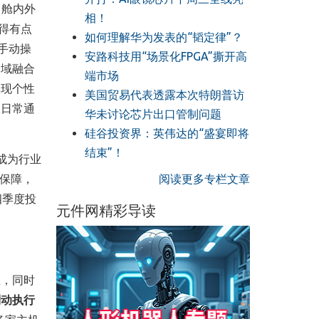
、舱内外
相！
得有点
如何理解华为发表的“韬定律”？
手动操
安路科技用“场景化FPGA”撕开高
跨域融合
端市场
实现个性
美国贸易代表透露本次特朗普访
从日常通
华未讨论芯片出口管制问题
硅谷投资界：英伟达的“盛宴即将
结束”！
，成为行业
力保障，
阅读更多专栏文章
四季度投
元件网精彩导读
应，同时
制动执行