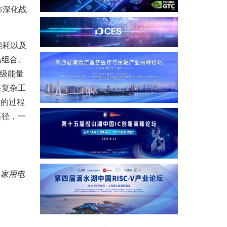
布深化战
能耗以及
品组合。
级能量
在复杂工
级的过程
路径，一
及家用电