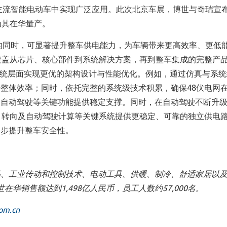
国主流智能电动车中实现广泛应用。此次北京车展，博世与奇瑞宣
动其在华量产。
化的同时，可显著提升整车供电能力，为车辆带来更高效率、更低
覆盖从芯片、核心部件到系统解决方案，再到整车集成的完整产
系统层面实现更优的架构设计与性能优化。例如，通过仿真与系统
整体效率；同时，依托完整的系统级技术积累，确保48伏电网
及自动驾驶等关键功能提供稳定支撑。同时，在自动驾驶不断升
、转向及自动驾驶计算等关键系统提供更稳定、可靠的独立供电
一步提升整车安全性。
品、工业传动和控制技术、电动工具、供暖、制冷、舒适家居以
世在华销售额达到
1,498
亿人民币，员工人数约
57,000
名。
om.cn