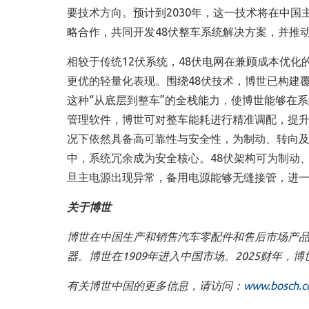
要技术方向。预计到2030年，这一技术将在中
略合作，共同开发48伏整车系统解决方案，并推
相较于传统12伏系统，48伏电网在兼顾成本优
更优的轻量化表现。围绕48伏技术，博世已构建
这种“从底层到整车”的全栈能力，使博世能够在
管理软件，博世可对整车能耗进行精准调配，提升
况下依然具备高可靠性与安全性，为制动、转向
中，系统冗余成为安全核心。48伏架构可为制动
旦主电源出现异常，备用电源能够无缝接管，进
关于博世
博世在中国生产和销售汽车零配件和售后市场产
器。博世在
1909
年进入中国市场。
2025
财年，博
有关博世中国的更多信息，请访问：
www.bosch.c