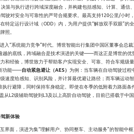
、决策与执行进行跨域深度融合，并构建包括感知、计算、通信
驾驶对安全与可靠性的严苛合规要求。最高支持120公里/小时
在特定运行设计域（ODD）内，为用户提供“解放双手双眼”的
试牌照。
”进入“系统能力竞争”时代。博世智能出行集团中国区董事会总裁
可逾越的底线，跨域融合是技术演进的关键——而这正是博世的优
能力和经验，博世致力于帮助客户实现安全、可靠、符合车规级
新功能——
自动紧急避让（
AES
）
为例：当车辆在自动驾驶过程
秒级速度给感知、识别风险，并计算最优避让路径；而车辆运动
准执行避障，同时保持车身稳定。即使在冬季的低附着力路面条
盖从L2级辅助驾驶到L3及以上高阶自动驾驶，目前已搭载于中
共驾新体验
交互界面，演进为集“理解用户、协同整车、主动服务”的智能中枢