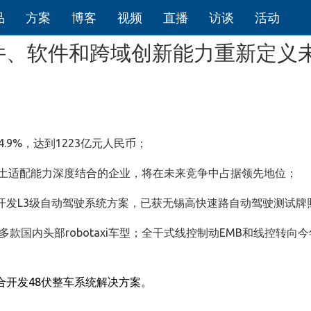
品
方案
博客
视频
直播
访谈
活动
硬件、软件和跨域创新能力重新定义
.9%，达到1223亿元人民币；
本土适配能力深度结合的企业，将在未来竞争中占据领先地位；
开发L3级自动驾驶系统方案，已获无锡高快速路自动驾驶测试牌
多款国内头部robotaxi车型；全干式线控制动EMB和线控转向
合开发
48
伏整车系统解决方案。