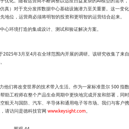
乎优化。随着运营商不断调整以适应日益复杂的
AI
模型的需求，
仿真）对于充分发挥数据中心基础设施潜力至关重要。这一变化
领先地位，运营商必须将明智的投资和更明智的运营结合起来。
中心环境打造的集成设计、测试和验证解决方案。
于
2025
年
3
月至
4
月在全球范围内开展的调研。该研究收集了来
解。
助力他们将改变世界的技术带入生活。作为一家标准普尔 500 指
在帮助工程师在整个产品生命周期中更快地完成开发和部署，同
航空航天与国防、汽车、半导体和通用电子等市场。我们与客户
息，请访问是德科技官网
www.keysight.com
。
围观 44