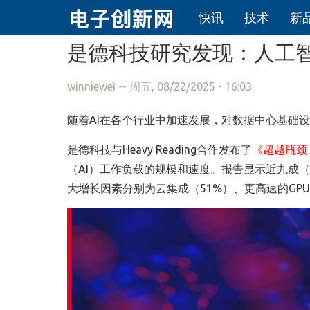
快讯
技术
新
跳转到主要内容
是德科技研究发现：人工
winniewei
-- 周五, 08/22/2025 - 16:03
随着
AI
在各个行业中加速发展，对数据中心基础设
是德科技与
Heavy Reading
合作发布了
《超越瓶颈
（
AI
）工作负载的规模和速度。报告显示近九成（
大增长因素分别为云集成（
51%
）、更高速的
GPU