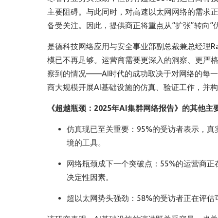
主要阻碍。与此同时，对高速以太网网络的需求
备受关注。因此，提供商正将重点从
“
扩张
”
转向
“
是德科技网络应用与安全事业部副总裁兼总经理
R
模已不再足够。运营商需要更深入的洞察、更严
察到的情况
——AI
时代的成功取决于对网络的每一
商大规模开展
AI
基础设施的仿真、验证工作，并构
《超越瓶颈：
2025
年
AI
集群网络报告》的其他主
仿真现已至关重要：
95%
的受访者表示，真
境的工具。
网络瓶颈成下一个突破点：
55%
的运营商正
决定性因素。
超以太网势头强劲：
58%
的受访者正在评估