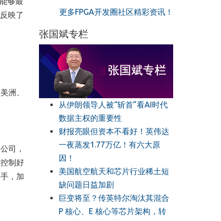
能够最
更多FPGA开发圈社区精彩资讯！
反映了
张国斌专栏
自美洲、
从伊朗领导人被“斩首”看AI时代
数据主权的重要性
财报亮眼但资本不看好！英伟达
一夜蒸发1.77万亿！有六大原
数公司，
因！
时控制好
美国航空航天和芯片行业稀土短
携手，加
缺问题日益加剧
巨变将至？传英特尔淘汰其混合
P 核心、E 核心等芯片架构，转