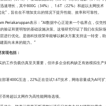
正迅速增长，其中
800G
（
34%
）、
1.6T
（
22%
）和超以太网技术
优化
”
，旨在在不增加支出的情况下提升性能、效率和可靠性。
am Periakaruppan
表示：
“AI
数据中心正迎来一个临界点，仅凭
格的验证和更明智的基础设施决策。这项研究印证了我们在实际
层进行优化。是德科技很荣幸能够以解决方案支持这一转变，助
建面向未来的能力。
”
要发现包括：
实的工作负载仿真至关重要，但许多企业机构缺乏有效模拟生产
在部署
400G
互连，
22%
正在尝试
1.6T
技术，网络容量成为
AI
可扩
可否将超以太网作为高性能网络选项。