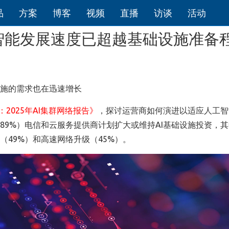
品
方案
博客
视频
直播
访谈
活动
智能发展速度已超越基础设施准备
施的需求也在迅速增长
：
2025
年
AI
集群网络报告》
，探讨运营商如何演进以适应人工智
89%
）电信和云服务提供商计划扩大或维持
AI
基础设施投资，其
（
49%
）和高速网络升级（
45%
）。