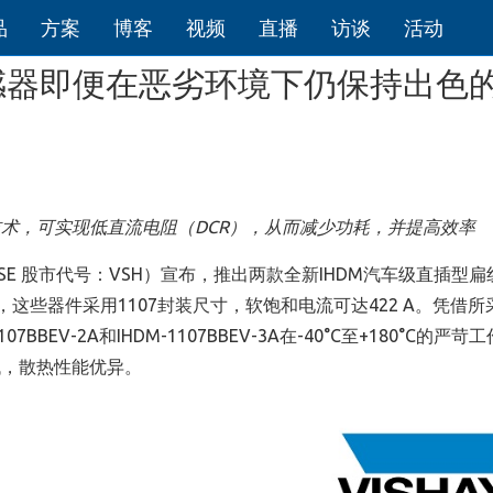
品
方案
博客
视频
直播
访谈
活动
DM电感器即便在恶劣环境下仍保持出色
术，可实现低直流电阻（DCR），从而减少功耗，并提高效率
 Inc.（NYSE 股市代号：VSH）宣布，推出两款全新IHDM汽车级直插型
7BBEV-3A，这些器件采用1107封装尺寸，软饱和电流可达422 A。凭借
BBEV-2A和IHDM-1107BBEV-3A在-40°C至+180°C的严
低，散热性能优异。