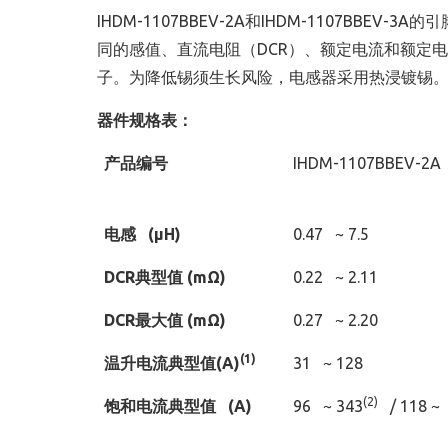
IHDM-1107BBEV-2A和IHDM-1107BB
同的感值、直流电阻（DCR）、额定电流和额定
子。为降低锡须生长风险，电感器采用热浸镀锡。器
器件规格表：
产品编号
IHDM-1107BBEV-2A
电感
(µH)
0.47 ~ 7.5
DCR
典型值
(mΩ)
0.22 ~ 2.11
DCR
最大值
(mΩ)
0.27 ~ 2.20
(1)
温升
电流典型值
(A)
31 ~ 128
(2)
饱和电流典型值
(A)
96 ~ 343
/ 118 ~