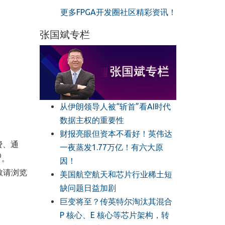
更多FPGA开发圈社区精彩资讯！
张国斌专栏
从伊朗领导人被“斩首”看AI时代
数据主权的重要性
财报亮眼但资本不看好！英伟达
费、通
一夜蒸发1.77万亿！有六大原
®
。
因！
敬请浏览
美国航空航天和芯片行业稀土短
缺问题日益加剧
巨变将至？传英特尔淘汰其混合
P 核心、E 核心等芯片架构，转