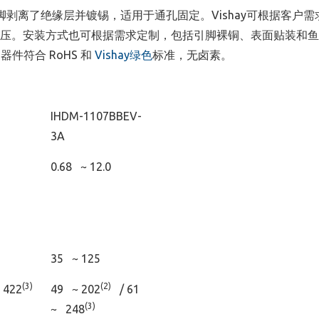
EV-3A的引脚剥离了绝缘层并镀锡，适用于通孔固定。Vishay可根据客户
电压。安装方式也可根据需求定制，包括引脚裸铜、表面贴装和
件符合 RoHS 和
Vishay绿色
标准，无卤素。
IHDM-1107BBEV-
3A
0.68 ~ 12.0
35 ~ 125
(3)
(2)
 422
49 ~ 202
/ 61
(3)
~ 248