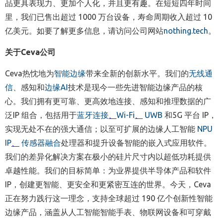
品更具表现力、更加个人化，并且更有趣。在短短四年时间
里，我们已售出超过 1000 万台设备，寿命周期收入超过 10
亿美元。如要了解更多信息，请访问公司网站
nothing.tech
。
关于
Ceva
公司
Ceva热忱地为
智能边缘
带来全新的创新水平。我们的
无线通
信
、感知和
边缘AI
技术是现今一些先进智能边缘产品的核
心。我们拥有更可靠、更高效地连接、感知和推理数据的广
泛IP 组合，包括用于
蓝牙连接
、
Wi-Fi
、
UWB
和5G 平台 IP，
实现无处不在的强大通信；以至可扩展的边缘人工智能
NPU
IP
、
传感器融合
处理器和提升设备智能的嵌入式应用软件。
我们的差异化解决方案在极小的硅片尺寸内以超低功耗提供
卓越性能。我们的目标简单：为业界提供半导体产品和软件
IP，创建更智能、更安全和更紧密互连的世界。今天，Ceva
正在努力践行这一理念，支持全球超过 190 亿个创新性智能
边缘产品，涵盖从人工智能智能手表、物联网设备和可穿戴