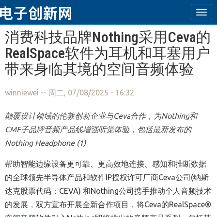
Tog
navi
跳转到主要内容
消费科技品牌Nothing采用Ceva的
RealSpace软件为耳机和耳塞用户
带来身临其境的空间音频体验
winniewei
-- 周二, 07/08/2025 - 16:32
颠覆设计领域的伦敦创新企业与
Ceva
合作，为
Nothing
和
CMF
子品牌音频产品线增强听觉体验，包括最新发布的
Nothing Headphone (1)
帮助智能边缘设备更可靠、更高效地连接、感知和推断数据
的全球领先半导体产品和软件IP授权许可厂商Ceva公司(纳斯
达克股票代码：CEVA) 和Nothing公司携手推动个人音频技术
的发展，双方宣布开展全新合作项目，将Ceva的RealSpace®