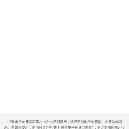
--## 电子创新网图库均出自电子创新网，版权归属电子创新网，欢迎其他网
站、自媒体使用，使用时请注明“图片来自电子创新网图库”，不过本图库图片仅