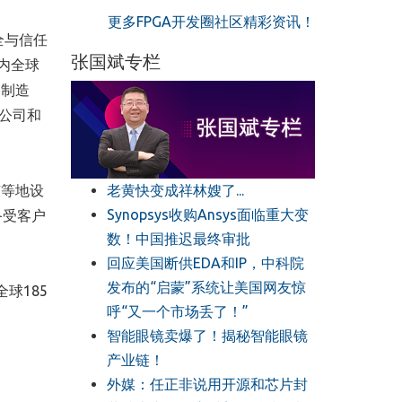
更多FPGA开发圈社区精彩资讯！
全与信任
张国斌专栏
内全球
备制造
公司和
老黄快变成祥林嫂了...
京等地设
Synopsys收购Ansys面临重大变
备受客户
数！中国推迟最终审批
回应美国断供EDA和IP，中科院
发布的“启蒙”系统让美国网友惊
球185
呼“又一个市场丢了！”
智能眼镜卖爆了！揭秘智能眼镜
产业链！
外媒：任正非说用开源和芯片封