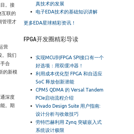
真技术的发展
瞩目。接
电子EDA技术的基础知识讲解
物互联的
期管理才
更多EDA星球精彩资讯！
FPGA开发圈精彩导读
运营
段。我们
实现MCU到FPGA SPI接口有一个
携手合
好选项：用双缓冲器！
新的新模
利用成本优化型 FPGA 和自适应
SoC 释放创新潜能
CPM5 QDMA 的 Versal Tandem
联通深度
PCIe启动流程介绍
潜能。期
Vivado Design Suite 用户指南:
设计分析与收敛技巧
劳特巴赫利用 Zynq 突破嵌入式
系统设计极限