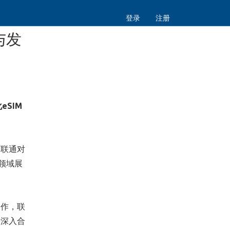
登录
注册
与发
eSIM
国联通对
用领域展
合作，联
开深入合