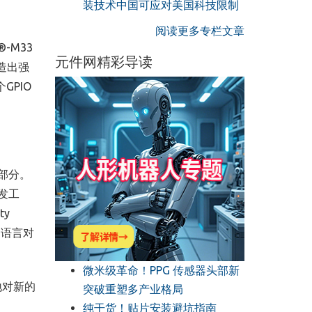
装技术中国可应对美国科技限制
阅读更多专栏文章
®-M33
元件网精彩导读
造出强
个
GPIO
部分。
发工
ty
的语言对
微米级革命！PPG 传感器头部新
地对新的
突破重塑多产业格局
纯干货！贴片安装避坑指南