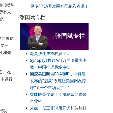
他们经常
更多FPGA开发圈社区精彩资讯！
所有人
张国斌专栏
要的一
作又将这
重要一
性和先
老黄快变成祥林嫂了...
Synopsys收购Ansys面临重大变
数！中国推迟最终审批
备。在
回应美国断供EDA和IP，中科院
络中进行
发布的“启蒙”系统让美国网友惊
呼“又一个市场丢了！”
智能眼镜卖爆了！揭秘智能眼镜
产业链！
外媒：任正非说用开源和芯片封
成功