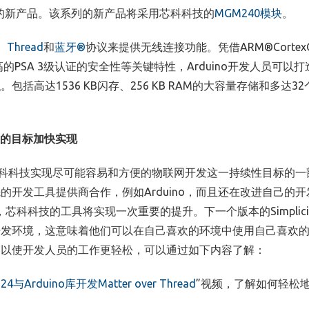
的新产品。该系列的新产品将采用芯科科技的
MGM240
模块
。
、
Thread
和
蓝牙®
协议来提供无线连接功能。凭借
ARM®Cortex
高的
PSA 3
级认证的安全性等关键特性，
Arduino
开发人员可以打
私。包括高达
1536 KB
闪存、
256 KB RAM
的大容量存储和多达
32
的目标加快实现
科科技实现尽可能容易和方便的物联网开发这一持续性目标的一
先的开发工具提供商合作，例如
Arduino
，而且还在改进自己的开
，芯科科技的工具将实现一次重要的提升。下一个版本的
Simplici
开发环境，这意味着他们可以在自己喜欢的环境中使用自己喜欢
，以使开发人员的工作更轻松，可以通过如下内容了解：
24
与
Arduino
库开发
Matter over Thread
”视频，了解如何轻松