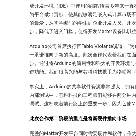
成开发环境（
IDE
）中使用的编程语言多年来一直
为平台做出贡献，使其能够满足嵌入式计算市场
的最爱，从初学编码的学生到企业开发人员。此
步，降低了进入门槛，使得开发
Matter
设备比以
Arduino
公司首席执行官
Fabio Violante
说道：“
一承诺推向了新的高度。此次合作代表着我们在
步。通过将
Arduino
的简易性和强大的开发环境与
进功能。我们很高兴能与芯科科技携手为物联网
事实上，
Arduino
的共享软件资源非常强大，拥有
内部测试中，芯科科技的工程师们能够在两分钟
调试。这标志着前行路上的重要一步，因为它使
M
此次合作第二阶段的重点是将新硬件推向市场
完整的
Matter
开发平台同时需要硬件和软件，作