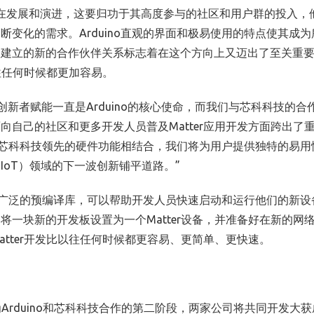
在发展和演进，这要归功于其高度参与的社区和用户群的投入，
不断变化的需求。
Arduino
直观的界面和极易使用的特点使其成为
次建立的新的合作伙伴关系标志着在这个方向上又迈出了至关重
往任何时候都更加容易。
为创新者赋能一直是
Arduino
的核心使命，而我们与芯科科技的合
面向自己的社区和更多开发人员普及
Matter
应用开发方面跨出了
芯科科技领先的硬件功能相结合，我们将为用户提供独特的易用
（
IoT
）领域的下一波创新铺平道路。”
广泛的预编译库，可以帮助开发人员快速启动和运行他们的新设
内将一块新的开发板设置为一个
Matter
设备，并准备好在新的网
atter
开发比以往任何时候都更容易、更简单、更快速。
为
Arduino
和芯科科技合作的第二阶段，两家公司将共同开发大获