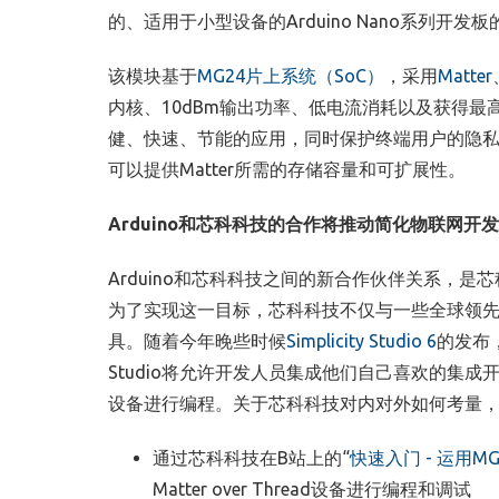
的、适用于小型设备的
Arduino Nano
系列开发板
该模块基于
MG24片上系统（SoC）
，采用
Matter
内核、
10dBm
输出功率、低电流消耗以及获得最
健、快速、节能的应用，同时保护终端用户的隐
可以提供
Matter
所需的存储容量和可扩展性。
Arduino
和芯科科技的合作将推动简化物联网开发
Arduino
和芯科科技之间的新合作伙伴关系，是芯
为了实现这一目标，芯科科技不仅与一些全球领
具。随着今年晚些时候
Simplicity Studio 6
的发布
Studio
将允许开发人员集成他们自己喜欢的集成
设备进行编程。关于芯科科技对内对外如何考量
通过芯科科技在
B
站上的“
快速入门
-
运用
MG
Matter over Thread
设备进行编程和调试