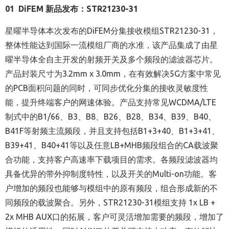
01 DiFEM 新品发布
：STR21230-31
星曜半导体本次发布的DiFEM分集接收模组STR21230-31，
整体性能达到国际一流模组厂商的水准，该产品集成了由星
曜半导体全自主开发的射频开关及多个频段的滤波器芯片。
产品封装尺寸为3.2mm x 3.0mm，在有效解决5G方案中常见
的PCB面积问题的同时，可同步优化分集的接收灵敏度性
能，提升终端客户的网速体验。产品支持常见WCDMA/LTE
制式中的B1/66、B3、B8、B26、B28、B34、B39、B40、
B41F等射频主流频段，并且支持包括B1+3+40、B1+3+41、
B39+41、B40+41等以及任意LB+MHB频段组合的CA载波聚
合功能，支持客户高速率下载项目的需求。各频段滤波器均
具备优异的带外抑制度特性，以及开关的Multi-on功能。客
户增加的频段也能够与模组中的原有频段，组合形成新的不
同频段的载波聚合。另外，STR21230-31模组支持 1x LB +
2x MHB AUX口的拓展，客户可灵活增加需要的频段，增加了