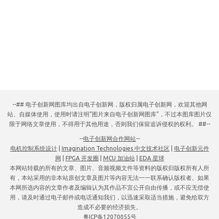
--## 电子创新网图库均出自电子创新网，版权归属电子创新网，欢迎其他网
站、自媒体使用，使用时请注明“图片来自电子创新网图库”，不过本图库图片仅
限于网络文章使用，不得用于其他用途，否则我们保留追诉侵权的权利。 ##--
--
电子创新网合作网站
--
电机控制系统设计
|
Imagination Technologies 中文技术社区
|
电子创新元件
网
|
FPGA 开发圈
|
MCU 加油站
|
EDA 星球
本网站转载的所有的文章、图片、音频视频文件等资料的版权归版权所有人所
有，本站采用的非本站原创文章及图片等内容无法一一联系确认版权者。如果
本网所选内容的文章作者及编辑认为其作品不宜公开自由传播，或不应无偿使
用，请及时通过电子邮件或电话通知我们，以迅速采取适当措施，避免给双方
造成不必要的经济损失。
粤ICP备12070055号