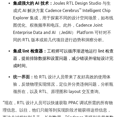
集成强大的
AI
技术：
Joules RTL Design Studio 与
生
™
成式
AI
解决方案
Cadence
Cerebrus
Intelligent Chip
Explorer
集成，用于探索不同的设计空间场景，如布线
图优化、权衡频率和电压。
此外，Cadence Joint
Enterprise Data and AI （JedAI） Platform
可针对不
同的
RTL
版本或前几代项目进行趋势和洞察分析
。
集成
lint
检查器：
工程师可以循序渐进地运行
lint
检查
器，提前排除数据和设置问题，减少错误并缩短设计完
成时间。
统一界面：
给 RTL 设计人员带来了友好高效的使用体
验，反馈物理实现情况，定位并分类违例问题，分析瓶
颈所在，以及 RTL、原理图和 layout 交互查询。
“现在，RTL 设计人员可以快速获取 PPAC 调试所需的所有物
理信息。以往，他们只能等到实现阶段才能获得这些信息，