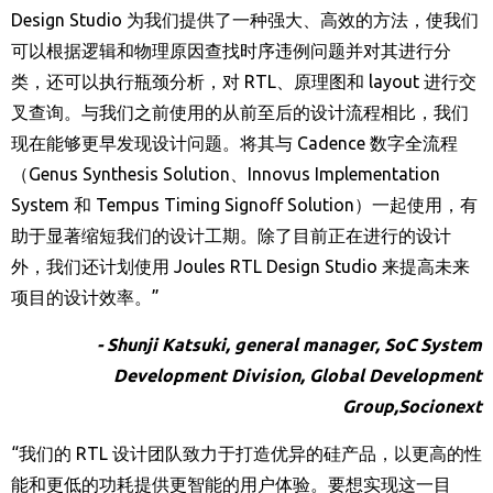
Design Studio
为我们提供了一种强大、高效的方法，使我们
可以根据逻辑和物理原因查找时序违例问题并对其进行分
类，还可以执行瓶颈分析，对
RTL
、原理图和
layout
进行交
叉查询。与我们之前使用的从前至后的设计流程相比，我们
现在能够更早发现设计问题。将其与
Cadence
数字全流程
（
Genus Synthesis Solution
、
Innovus Implementation
System
和
Tempus Timing Signoff Solution
）一起使用，有
助于显著缩短我们的设计工期。除了目前正在进行的设计
外，我们还计划使用
Joules RTL Design Studio
来提高未来
项目的设计效率。
”
- Shunji Katsuki
, general manager, SoC System
Development Division, Global Development
Group,Socionext
“
我们的
RTL
设计团队致力于打造优异的硅产品，以更高的性
能和更低的功耗提供更智能的用户体验。要想实现这一目