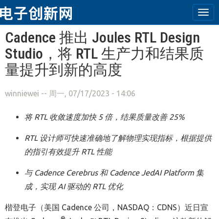
Tog
navi
跳转到主要内容
Cadence 推出 Joules RTL Design
Studio，将 RTL 生产力和结果质
量提升到新的高度
winniewei
-- 周一, 07/17/2023 - 14:06
将
RTL
收敛速度加快
5
倍，结果质量改善
25%
RTL
设计师可快速准确地了解物理实现指标，根据提供
的指引有效提升
RTL
性能
与
Cadence Cerebrus
和
Cadence JedAI Platform
集
成，实现
AI
驱动的
RTL
优化
楷登电子（美国 Cadence 公司，NASDAQ：CDNS）近日宣
®