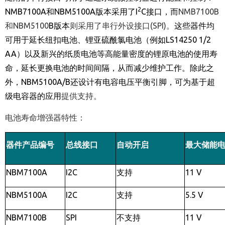
2
NMB7100A
和
NBM5100A
版本采用了
I
C
接口，而
NMB7100B
和NBM5100
B
版本
则采用了串行外设接口(SPI)。
这些器件均
可用于延长纽扣电池、锂亚硫酰氯电池（例如
LS14250 1/2
AA
）以及新兴的纸质电池等高能量密度的锂原电池的使用寿
命，延长更换电池的时间间隔，从而减少维护工作。除此之
外，
NBM5100A/B
还设计有电容电压平衡引脚，可为基于超
级电容器的应用
提供支持。
电池寿命增强器特性：
器件产品编号
总线接口
自动
开启
最大储能
NBM7100A
I2C
支持
11 V
NBM5100A
I2C
支持
5.5 V
NBM7100B
SPI
不支持
11 V