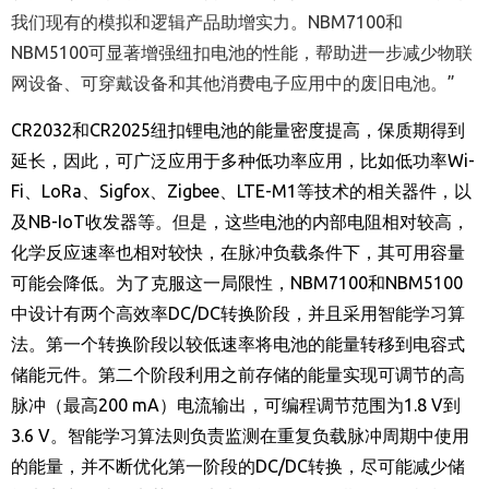
我们现有的模拟和逻辑产品助增实力。NBM7100和
NBM5100可显著增强纽扣电池的性能，帮助进一步减少物联
网设备、可穿戴设备和其他消费电子应用中的废旧电池。”
CR2032
和
CR2025
纽扣锂电池的能量密度提高，保质期得到
延长，因此，可广泛应用于多种低功率应用，比如低功率
Wi-
Fi
、
LoRa
、
Sigfox
、
Zigbee
、
LTE-M1
等技术的相关器件，以
及
NB-IoT
收发器等。但是，这些电池的内部电阻相对较高，
化学反应速率也相对较快，在脉冲负载条件下，其可用容量
可能会降低。为了克服这一局限性，
NBM7100
和
NBM5100
中设计有两个高效率
DC/DC
转换阶段，并且采用智能学习算
法。第一个转换阶段以较低速率将电池的能量转移到电容式
储能元件。第二个阶段利用之前存储的能量实现可调节的高
脉冲（最高
200 mA
）电流输出，可编程调节范围为
1.8 V
到
3.6 V
。智能学习算法则负责监测在重复负载脉冲周期中使用
的能量，并不断优化第一阶段的
DC/DC
转换，尽可能减少储