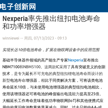
跳转到主要内容
Nexperia率先推出纽扣电池寿命
和功率增强器
winniewei
-- 周四, 07/13/2023 - 09:13
实现长达
10
倍电池寿命，扩展在物联网设备中的应用范围
基础半导体器件领域的高产能生产专家
Nexperia
宣布推出
NBM7100
和NBM5100。这两款
IC
采用了
具有突破意义的创新
技术
，是专为
延长
不可充电的典型纽扣锂电池寿命而设计的
新型
电池
寿命
增强器
，相
比于同类解决方案，可将该类电池
寿命延长
10
倍，与未使用电池增强器的典型纽扣电池相比，
使用该增强器还可将电池的峰值输出电流
能力
提高至
25
倍。
大幅延长工作寿命意味着低功率物联网
(IoT)
和其他便携式应
用中的废旧电池数量将显著减少，同时，过去只能由
AA-
或