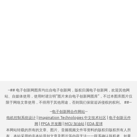
--## 电子创新网图库均出自电子创新网，版权归属电子创新网，欢迎其他网
站、自媒体使用，使用时请注明“图片来自电子创新网图库”，不过本图库图片仅
限于网络文章使用，不得用于其他用途，否则我们保留追诉侵权的权利。 ##--
--
电子创新网合作网站
--
电机控制系统设计
|
Imagination Technologies 中文技术社区
|
电子创新元件
网
|
FPGA 开发圈
|
MCU 加油站
|
EDA 星球
本网站转载的所有的文章、图片、音频视频文件等资料的版权归版权所有人所
有，本站采用的非本站原创文章及图片等内容无法一一联系确认版权者。如果