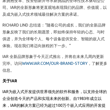
家拥抱变革、投资创新并寻求新挑战的全球性技术驱动型公
司。
IAR
的全新形象将更直观地表现我们的品牌、价值观，以
及成为嵌入式技术领域最佳解决方案的承诺
。
RICHARD LIND
总结道：“随着公司的成长，我们的全新品牌
形象反映了我们的长期愿景，即始终保持年轻的心态、与时
俱进，并为全球每个人、每个设备提供安全、智能的嵌入式
体验。现在我们将迈向旅程的下一步。”
IAR
全新品牌形象于今天正式推出，并将在未来几周内更新
完毕。访问
WWW.IAR.COM/OUR-BRAND-STORY
，了解更多
信息。
关于
IAR
IAR
为嵌入式开发
提供世界领先的软件和服务，
以支持
全球的
企业创造今天的产品和实现未来的创新。
自
1983
年成立以
来，
IAR
的
解决方案已经为超过
100
万个嵌入式应用的开发提