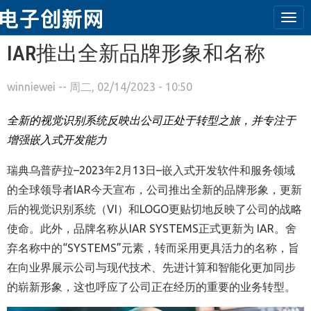
Tog
navi
跳转到主要内容
IAR推出全新品牌形象和名称
winniewei
-- 周二, 02/14/2023 - 10:50
全新的视觉识别系统反映出公司正处于转型之旅，并专注于
增强嵌入式开发能力
瑞典乌普萨拉
–
2023
年
2
月
13
日
–
嵌入式开发软件和服务领域
的全球领导者
IAR
今天宣布，公司推出全新的品牌形象，更新
后的视觉识别系统（
VI
）和
LOGO
更贴切地反映了公司的战略
使命。此外，品牌名称从
IAR SYSTEMS
正式更新为
IAR
。舍
弃名称中的“
SYSTEMS
”元素，转而采用更具活力的名称，旨
在向业界展示公司与现代技术、先进计算和智能化更加同步
的崭新形象，这也呼应了公司正在经历的重要的业务转型。