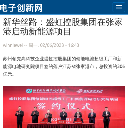
Tog
navi
跳转到主要内容
新华丝路：盛虹控股集团在张家
港启动新能源项目
winniewei
-- 周一, 02/06/2023 - 16:43
苏州领先高科技企业盛虹控股集团的储能电池超级工厂和新
能源电池研究院项目签约落户江苏省张家港市，总投资约306
亿元。