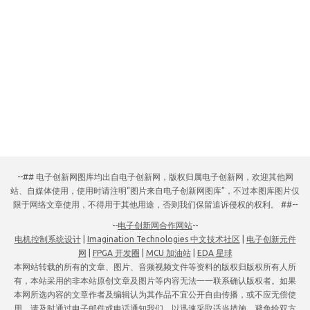
--## 电子创新网图库均出自电子创新网，版权归属电子创新网，欢迎其他网
站、自媒体使用，使用时请注明“图片来自电子创新网图库”，不过本图库图片仅
限于网络文章使用，不得用于其他用途，否则我们保留追诉侵权的权利。 ##--
--
电子创新网合作网站
--
电机控制系统设计
|
Imagination Technologies 中文技术社区
|
电子创新元件
网
|
FPGA 开发圈
|
MCU 加油站
|
EDA 星球
本网站转载的所有的文章、图片、音频视频文件等资料的版权归版权所有人所
有，本站采用的非本站原创文章及图片等内容无法一一联系确认版权者。如果
本网所选内容的文章作者及编辑认为其作品不宜公开自由传播，或不应无偿使
用，请及时通过电子邮件或电话通知我们，以迅速采取适当措施，避免给双方