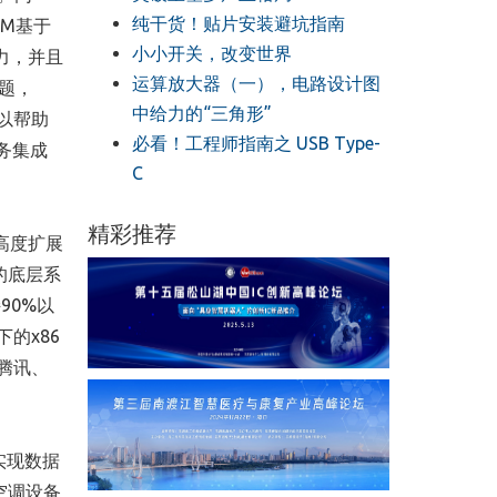
纯干货！贴片安装避坑指南
BM基于
小小开关，改变世界
能力，并且
运算放大器（一），电路设计图
问题，
中给力的“三角形”
可以帮助
必看！工程师指南之 USB Type-
务集成
C
精彩推荐
有高度扩展
展的底层系
90%以
下的x86
腾讯、
实现数据
空调设备