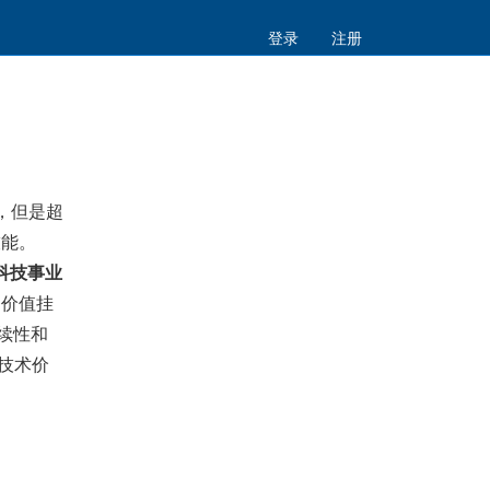
登录
注册
，但是超
技能。
科技事业
务价值挂
续性和
技术价