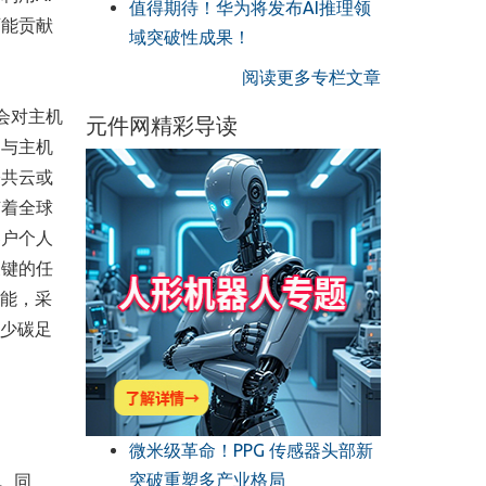
值得期待！华为将发布AI推理领
可能贡献
域突破性成果！
阅读更多专栏文章
会对主机
元件网精彩导读
云与主机
公共云或
随着全球
客户个人
关键的任
性能，采
减少碳足
微米级革命！PPG 传感器头部新
突破重塑多产业格局
。同