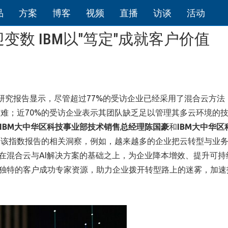
品
方案
博客
视频
直播
访谈
活动
数 IBM以"笃定"成就客户价值
研究报告显示，尽管超过77%的受访企业已经采用了混合云方法
困难；近70%的受访企业表示其团队缺乏足以管理其多云环境的
IBM大中华区科技事业部技术销售总经理陈国豪
和
IBM大中华区
了该指数报告的相关洞察，例如，越来越多的企业把云转型与业
队在混合云与AI解决方案的基础之上，为企业降本增效、提升可持
M独特的客户成功专家资源，助力企业拨开转型路上的迷雾，加速