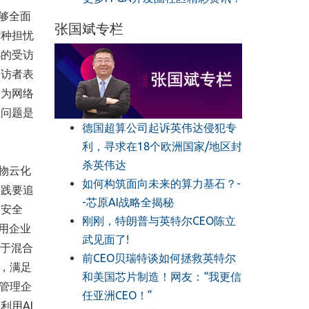
够全面
张国斌专栏
这种担忧
%的受访
受访者表
认为网络
性问题是
德国超算公司起诉英伟达侵犯专
利，寻求在18个欧洲国家/地区封
杀英伟达
物云化
如何构筑面向未来的算力基石？-
实践要追
-芯原AI战略全揭秘
的安全
刚刚，特朗普与英特尔CEO陈立
用企业
武见面了!
基于混合
前CEO贝瑞特谈如何拯救英特尔
，满足
和美国芯片制造！网友：“我更信
管理企
任亚洲CEO！”
利用AI