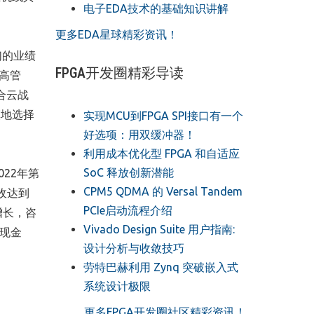
电子EDA技术的基础知识讲解
更多EDA星球精彩资讯！
们的业绩
FPGA开发圈精彩导读
访高管
合云战
慎地选择
实现MCU到FPGA SPI接口有一个
好选项：用双缓冲器！
利用成本优化型 FPGA 和自适应
SoC 释放创新潜能
22年第
CPM5 QDMA 的 Versal Tandem
收达到
PCIe启动流程介绍
增长，咨
Vivado Design Suite 用户指南:
由现金
设计分析与收敛技巧
劳特巴赫利用 Zynq 突破嵌入式
系统设计极限
更多FPGA开发圈社区精彩资讯！