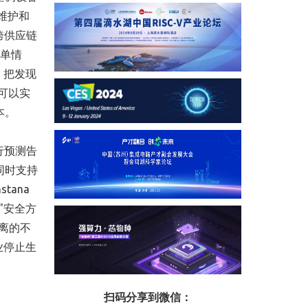
维护和
、跨供应链
订单情
测，把发现
)可以实
本。
进行预测告
同时支持
ana
"安全方
隔离的不
业停止生
扫码分享到微信：