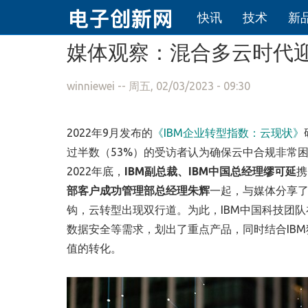
快讯
技术
新
跳转到主要内容
媒体观察：混合多云时代迎变
winniewei
-- 周五, 02/03/2023 - 09:30
2022年9月发布的
《IBM企业转型指数：云现状》
过半数（53%）的受访者认为确保云中合规非常
2022年底，
IBM副总裁、IBM中国总经理缪可延
携
部客户成功管理部总经理朱辉
一起，与媒体分享
钩，云转型出现双行道。为此，IBM中国科技团
数据安全等需求，划出了重点产品，同时结合IB
值的转化。