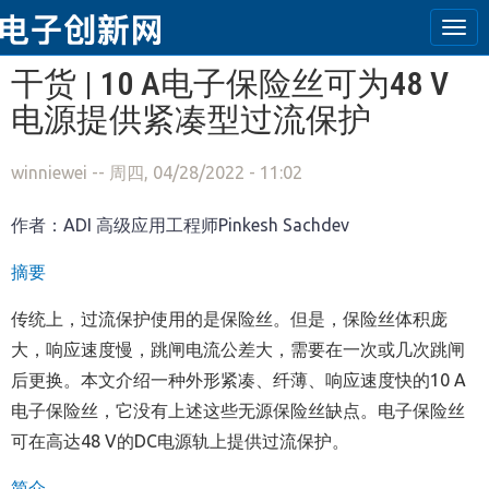
Tog
navi
跳转到主要内容
干货 | 10 A电子保险丝可为48 V
电源提供紧凑型过流保护
winniewei
-- 周四, 04/28/2022 - 11:02
作者：
ADI
高级应用工程师
Pinkesh Sachdev
摘要
传统上，过流保护使用的是保险丝。但是，保险丝体积庞
大，响应速度慢，跳闸电流公差大，需要在一次或几次跳闸
后更换。本文介绍一种外形紧凑、纤薄、响应速度快的
10 A
电子保险丝，它没有上述这些无源保险丝缺点。电子保险丝
可在高达
48 V
的
DC
电源轨上提供过流保护。
简介