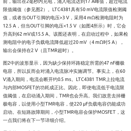
前，输出在2毫秒内充电，涌入电流达到17 A峰值，超过电流
限值阈值（参见图2）。LTC4381具有50 mV电流限值检测阈
值，或者当OUT引脚的电压>3 V，采用4 mΩ检测电阻时为
12.5 A，但当OUT引脚的电压<1.5 V（如图4所示）时，它会
升高到62 mV或15.5 A。该图还表明，在启动过程中，如果检
测电阻中的电子负载电流降低超过20 mV（4 mΩ时5 A），
输出会保持在2 V（且TMR超时）。
图2中的波形显示，因为缺少保持环路稳定所需的47 nF栅极
电容，所以反而会对涌入电流脉冲实施调节。事实上，在60
V涌入期间，电流会断开约0.5 ms。LTC4381 TMR上拉电流
与内部MOSFET的功耗成正比。因此，即使电流低于电流限
值阈值，在启动涌入期间，TMR也会升高。我们故意去掉栅
极电容，以使用小型TMR电容，使220 µF负载电容仍能成功
启动。在短路故障期间，小型TMR电容会保护MOSFET，这
一点我们将在下一节详细介绍。