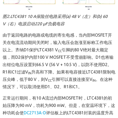
图
2.LTC4381 10 A
保险丝电路采用
(a) 48 V
（左）和
(b) 60
V
（右）电源启动
220 µF
负载电容
由于返回电路的电路或电缆的寄生电感，当内部MOSFET开
关在电流流动期间关闭时，输入电压会急涨至标称工作电压
以上。齐纳D1保护LTC4381 V
引脚的80 V绝对最大额定
CC
值，而D2保护内部100 V MOSFET不受雪崩影响。D1也将输
出钳位电压设置到66.5 V (56 V + 10.5 V)，以防不使用D2。
R1和C1过滤V
升高和下降。如果有电容接近LTC4381限制电
IN
压尖峰，低于80 V，则V
引脚可以直接连接至V
。在这种
CC
IN
情况下，可以取消使用D1、D2、R1和C1。
正常运行期间，有10 A流过内部MOSFET时，LTC4381的初
始压降为90 mV，功耗为900 mW。但是，在室温环境下，这
种功耗会使
DC2713A-D
评估板上的LTC4381封装的温度升高