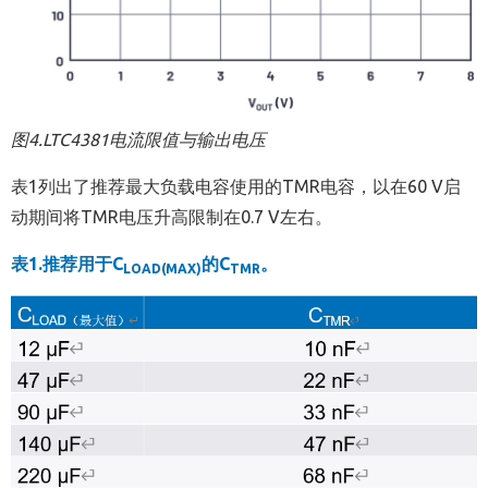
图
4.LTC4381
电流限值与输出电压
表1列出了推荐最大负载电容使用的TMR电容，以在60 V启
动期间将TMR电压升高限制在0.7 V左右。
表
1.
推荐用于
C
的
C
。
LOAD(MAX)
TMR