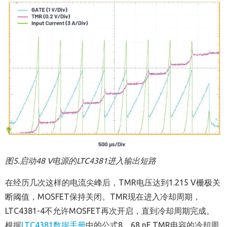
图
5.
启动
48 V
电源的
LTC4381
进入输出短路
在经历几次这样的电流尖峰后，TMR电压达到1.215 V栅极关
断阈值，MOSFET保持关闭。TMR现在进入冷却周期，
LTC4381-4不允许MOSFET再次开启，直到冷却周期完成。
根据
LTC4381
数据手册
中的公式8，68 nF TMR电容的冷却周