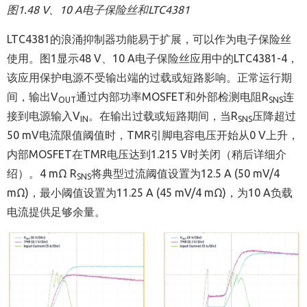
图
1.48 V
、
10 A
电子保险丝和
LTC4381
LTC4381的浪涌抑制器功能易于扩展，可以作为电子保险丝
使用。图1显示48 V、10 A电子保险丝应用中的LTC4381-4，
该应用保护电源不受输出端的过载或短路影响。正常运行期
间，输出V
通过内部功率MOSFET和外部检测电阻R
连
OUT
SNS
接到电源输入V
。在输出过载或短路期间，当R
压降超过
IN
SNS
50 mV电流限值阈值时，TMR引脚电容电压开始从0 V上升，
内部MOSFET在TMR电压达到1.215 V时关闭（稍后详细介
绍）。4 mΩ R
将典型过流阈值设置为12.5 A (50 mV/4
SNS
mΩ)，最小阈值设置为11.25 A (45 mV/4 mΩ)，为10 A负载
电流提供足够余量。