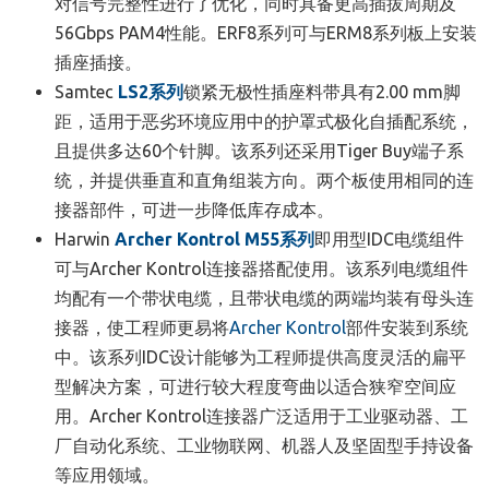
对信号完整性进行了优化，同时具备更高插拔周期及
56Gbps PAM4性能。ERF8系列可与ERM8系列板上安装
插座插接。
Samtec
LS2系列
锁紧无极性插座料带具有
2.00 mm脚
距，适用于恶劣环境应用中的护罩式极化自插配系统，
且提供多达60个针脚。该系列还采用
Tiger Buy端子系
统，并提供垂直和直角组装方向。两个板使用相同的连
接器部件，可进一步降低库存成本。
Harwin
Archer Kontrol M55系列
即用型IDC电缆组件
可与Archer Kontrol连接器搭配使用。该系列电缆组件
均配有一个带状电缆，且带状电缆的两端均装有母头连
接器，使工程师更易将
Archer Kontrol
部件安装到系统
中。该系列IDC设计能够为工程师提供高度灵活的扁平
型解决方案，可进行较大程度弯曲以适合狭窄空间应
用。Archer Kontrol连接器广泛适用于工业驱动器、工
厂自动化系统、工业物联网、机器人及坚固型手持设备
等应用领域。