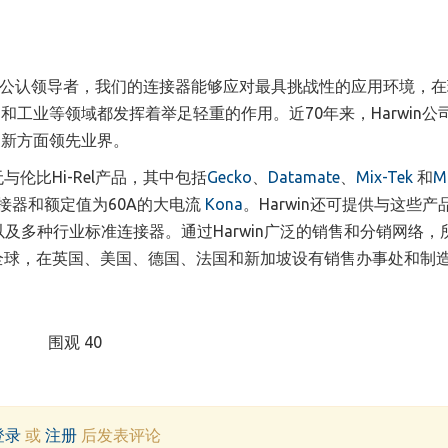
案的全球公认领导者，我们的连接器能够应对最具挑战性的应用环境，
工业等领域都发挥着举足轻重的作用。近70年来，Harwin公
创新方面领先业界。
与伦比Hi-Rel产品，其中包括
Gecko
、
Datamate
、
Mix-Tek
和
M
接器和额定值为60A的大电流
Kona
。Harwin还可提供与这些产
品以及多种行业标准连接器。通过Harwin广泛的销售和分销网络，
及全球，在英国、美国、德国、法国和新加坡设有销售办事处和制
围观 40
登录
或
注册
后发表评论