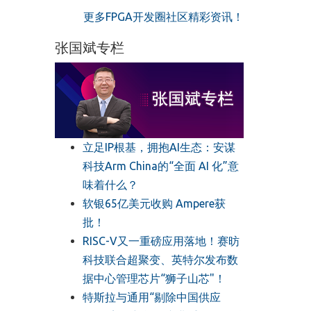
更多FPGA开发圈社区精彩资讯！
张国斌专栏
立足IP根基，拥抱AI生态：安谋
科技Arm China的“全面 AI 化”意
味着什么？
软银65亿美元收购 Ampere获
批！
RISC-V又一重磅应用落地！赛昉
科技联合超聚变、英特尔发布数
据中心管理芯片“狮子山芯"！
特斯拉与通用“剔除中国供应