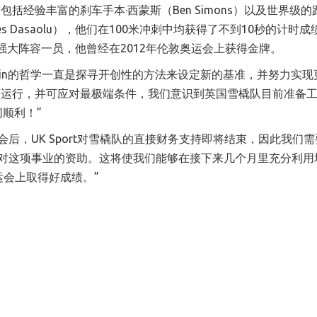
经验丰富的刹车手本·西蒙斯（Ben Simons）以及世界级的
ames Dasaolu），他们在100米冲刺中均获得了不到10秒的计时
d）也是强大阵容一员，他曾经在2012年伦敦奥运会上获得金牌。
rwin的哲学一直是探寻开创性的方法来设定新的基准，并努力实现
下运行，并可应对最极端条件，我们意识到英国雪橇队目前准备
切顺利
！”
会后，UK Sport对雪橇队的直接财务支持即将结束，因此我们
n参与对这项事业的资助。这将使我们能够在接下来几个月里充分利用
运会上取得好成绩
。
”