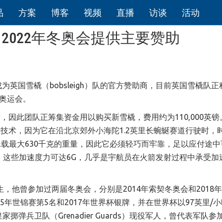
品
方案
博客
视频
直播
访谈
活动
加2022年冬奥会提供主要赞助
为英国雪橇（bobsleigh）队的官方赞助商，目前英国雪橇队正
季奥运会。
因此团队正筹集资金用以购买新雪橇，费用约为110,000英镑
技术，因为它在沿北京郊外小海陀1.2英里长蜿蜒赛道行驶时，
承载最大630千克的重量，因此它必须轻巧而牢靠，足以应付途中
弯时，这些加速度力可达6G，几乎是宇航员在火箭发射过程中承受加
）先生，他曾参加过两届冬奥会，分别是2014年索契冬奥会和2018
015年世锦赛第5名和2017年世界杯银牌，并在世界杯以97英里/
家掷弹兵卫队（Grenadier Guards）现役军人，曾代表军队