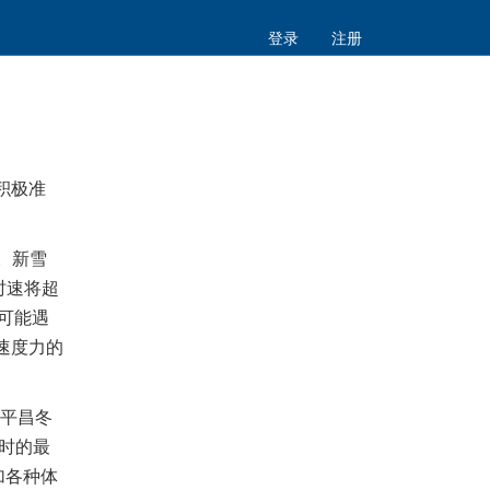
登录
注册
积极准
。新雪
时速将超
可能遇
速度力的
年平昌冬
小时的最
参加各种体