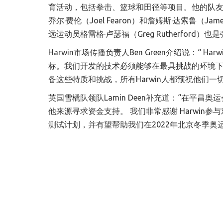
育活动，包括拳击、篮球和田径等项目。他的队友包括
乔尔·费伦（Joel Fearon）和詹姆斯·达索鲁（J
远运动员格雷格·卢瑟福（Greg Rutherfor
Harwin市场传播负责人Ben Green介绍说
：“
Ha
标。我们开发的技术必须能够在最具挑战的环境
备这些特质和挑战，所有Harwin人都预祝他们一
英国雪橇队领队Lamin Deen补充道
：“
在平昌奥运
他来源寻求资金支持。 我们非常感谢 Harwi
测试计划，并有望帮助我们在2022年北京冬季奥