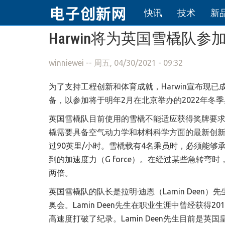
快讯
技术
新
跳转到主要内容
Harwin将为英国雪橇队参
winniewei
-- 周五, 04/30/2021 - 09:32
为了支持工程创新和体育成就，Harwin宣布现已成
备，以参加将于明年2月在北京举办的2022年冬
英国雪橇队目前使用的雪橇不能适应获得奖牌要求，
橇需要具备空气动力学和材料科学方面的最新创新
过90英里/小时。雪橇载有4名乘员时，必须能够
到的加速度力（G force）。在经过某些急转
两倍。
英国雪橇队的队长是拉明·迪恩（Lamin Deen
奥会。Lamin Deen先生在职业生涯中曾经获得2
高速度打破了纪录。Lamin Deen先生目前是英国皇