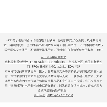
--## 电子创新网图库均出自电子创新网，版权归属电子创新网，欢迎其他网
站、自媒体使用，使用时请注明“图片来自电子创新网图库”，不过本图库图片仅
限于网络文章使用，不得用于其他用途，否则我们保留追诉侵权的权利。 ##--
--
电子创新网合作网站
--
电机控制系统设计
|
Imagination Technologies 中文技术社区
|
电子创新元件
网
|
FPGA 开发圈
|
MCU 加油站
|
EDA 星球
本网站转载的所有的文章、图片、音频视频文件等资料的版权归版权所有人所
有，本站采用的非本站原创文章及图片等内容无法一一联系确认版权者。如果
本网所选内容的文章作者及编辑认为其作品不宜公开自由传播，或不应无偿使
用，请及时通过电子邮件或电话通知我们，以迅速采取适当措施，避免给双方
造成不必要的经济损失。
关于我们
|
粤ICP备12070055号